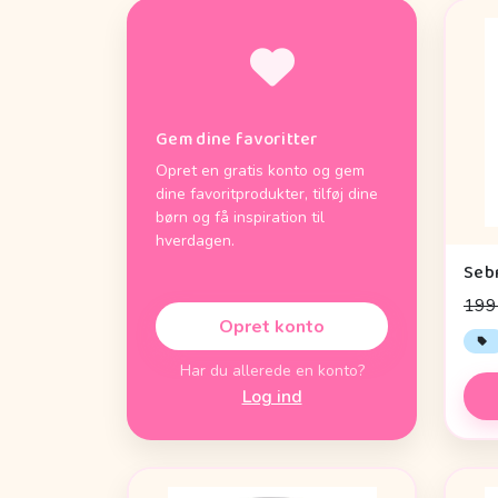
Gem dine favoritter
Opret en gratis konto og gem
dine favoritprodukter, tilføj dine
børn og få inspiration til
hverdagen.
199 
Opret konto
Har du allerede en konto?
Log ind