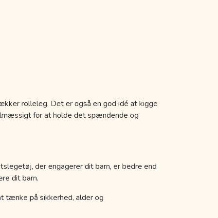
ækker rolleleg. Det er også en god idé at kigge
egelmæssigt for at holde det spændende og
etslegetøj, der engagerer dit barn, er bedre end
re dit barn.
k at tænke på sikkerhed, alder og