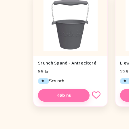
Srunch Spand - Antracitgrå
99 kr.
239 
Scrunch
Køb nu