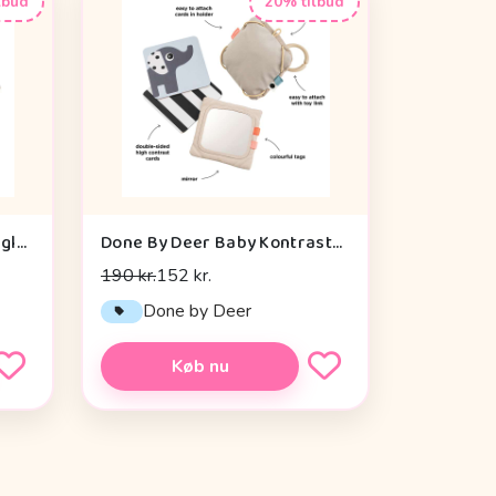
lbud
20% tilbud
Sebra Aktivitetslegetøj - Uglen Blinky
Done By Deer Baby Kontrastkortholder - Deer Friends - Sand
190 kr.
152 kr.
Done by Deer
Køb nu