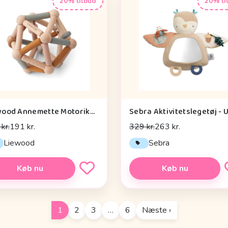
20% tilbud
20% ti
Liewood Annemette Motorikbold - Mustard Multi Mix
kr.
191 kr.
329 kr.
263 kr.
Liewood
Sebra
Køb nu
Køb nu
1
2
3
…
6
Næste ›