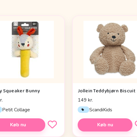
y Squeaker Bunny
Jollein Teddybjørn Biscuit
r.
149 kr.
Petit Collage
ScandiKids
Køb nu
Køb nu