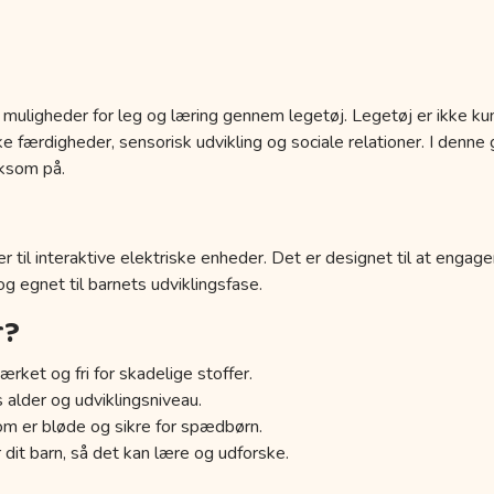
 muligheder for leg og læring gennem legetøj. Legetøj er ikke kun
 færdigheder, sensorisk udvikling og sociale relationer. I denne g
ksom på.
r til interaktive elektriske enheder. Det er designet til at engage
 og egnet til barnets udviklingsfase.
r?
ærket og fri for skadelige stoffer.
s alder og udviklingsniveau.
om er bløde og sikre for spædbørn.
 dit barn, så det kan lære og udforske.