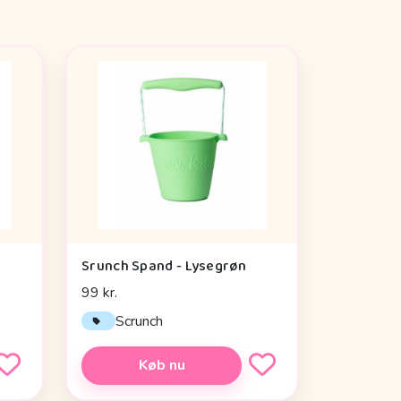
Srunch Spand - Lysegrøn
99 kr.
Scrunch
Køb nu