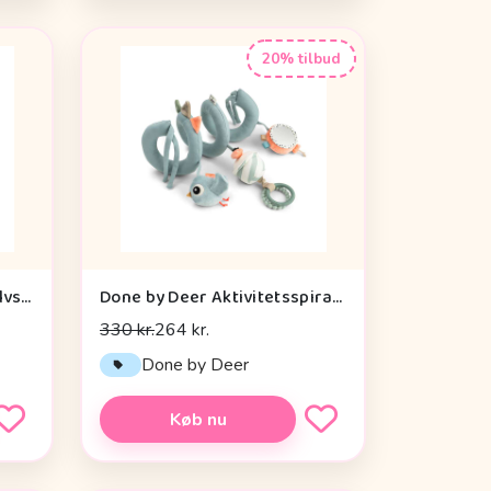
20% tilbud
Done by Deer Aktivitetsgulvspejl - Dotti - Sand
Done by Deer Aktivitetsspiral - Celebration - Blå
330 kr.
264 kr.
Done by Deer
Køb nu