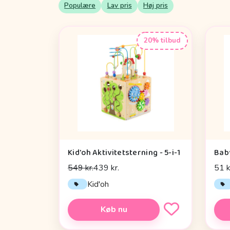
Populære
Lav pris
Høj pris
20% tilbud
Kid'oh Aktivitetsterning - 5-i-1
Bab
549 kr.
439 kr.
51 k
Kid'oh
Køb nu