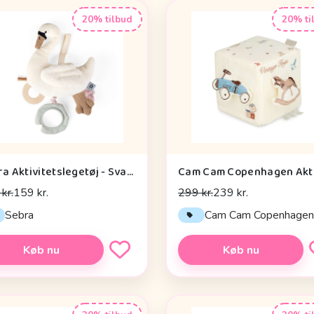
20% tilbud
20% ti
Sebra Aktivitetslegetøj - Svane
kr.
159 kr.
299 kr.
239 kr.
Sebra
Cam Cam Copenhage
Køb nu
Køb nu