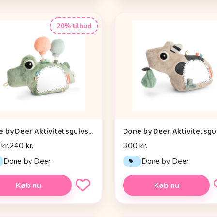
20% tilbud
Done by Deer Aktivitetsgulvspejl - Croco - Grøn
kr.
240 kr.
300 kr.
Done by Deer
Done by Deer
Køb nu
Køb nu