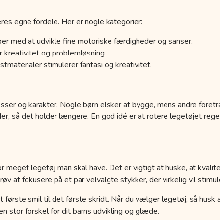
res egne fordele. Her er nogle kategorier:
er med at udvikle fine motoriske færdigheder og sanser.
 kreativitet og problemløsning.
tmaterialer stimulerer fantasi og kreativitet.
esser og karakter. Nogle børn elsker at bygge, mens andre foretr
der, så det holder længere. En god idé er at rotere legetøjet r
r meget legetøj man skal have. Det er vigtigt at huske, at kvalit
 at fokusere på et par velvalgte stykker, der virkelig vil stimule
a det første smil til det første skridt. Når du vælger legetøj, så hus
 stor forskel for dit barns udvikling og glæde.