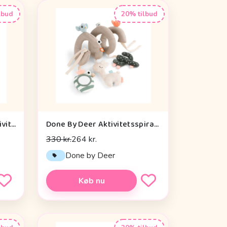
lbud
20% tilbud
Cam Cam Copenhagen Aktivitetsterning - OCS - Vintage Toys
Done By Deer Aktivitetsspiral - Lalee Sand
330 kr.
264 kr.
n
Done by Deer
Køb nu