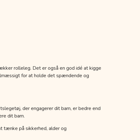
ækker rolleleg. Det er også en god idé at kigge
egelmæssigt for at holde det spændende og
etslegetøj, der engagerer dit barn, er bedre end
re dit barn.
k at tænke på sikkerhed, alder og