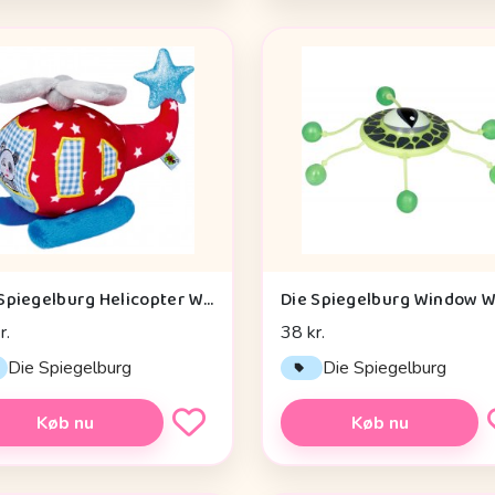
Die Spiegelburg Helicopter With Vibration Module Baby Charms - Legetøj
r.
38 kr.
Die Spiegelburg
Die Spiegelburg
Køb nu
Køb nu