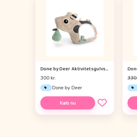
Done by Deer Aktivitetsgulvspejl - Dotti - Sand
300 kr.
330 
Done by Deer
Køb nu