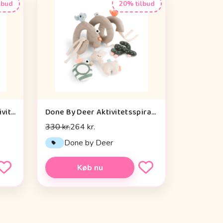
lbud
20% tilbud
Cam Cam Copenhagen Aktivitetsterning - OCS - Vintage Toys
Done By Deer Aktivitetsspiral - Lalee Sand
330 kr.
264 kr.
n
Done by Deer
Køb nu