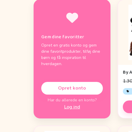
Gem dine favoritter
Opret en gratis konto og gem
dine favoritprodukter, tilføj dine
børn og få inspiration til
hverdagen.
1.30
Opret konto
Har du allerede en konto?
Log ind