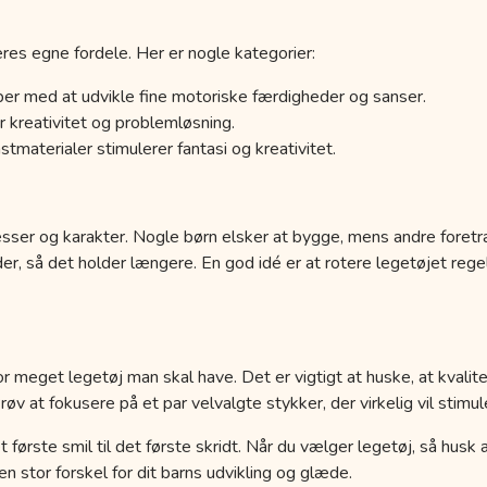
res egne fordele. Her er nogle kategorier:
er med at udvikle fine motoriske færdigheder og sanser.
 kreativitet og problemløsning.
tmaterialer stimulerer fantasi og kreativitet.
esser og karakter. Nogle børn elsker at bygge, mens andre foretr
der, så det holder længere. En god idé er at rotere legetøjet r
r meget legetøj man skal have. Det er vigtigt at huske, at kvalit
 at fokusere på et par velvalgte stykker, der virkelig vil stimule
a det første smil til det første skridt. Når du vælger legetøj, så hus
 stor forskel for dit barns udvikling og glæde.