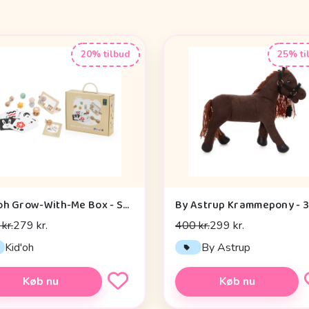
20% tilbud
25% ti
Kid'oh Grow-With-Me Box - Sensory Seekers (0-6 mdr.)
kr.
279 kr.
400 kr.
299 kr.
Kid'oh
By Astrup
Køb nu
Køb nu