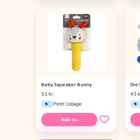
Baby Squeaker Bunny
51 kr.
43 k
Petit Collage
Køb nu