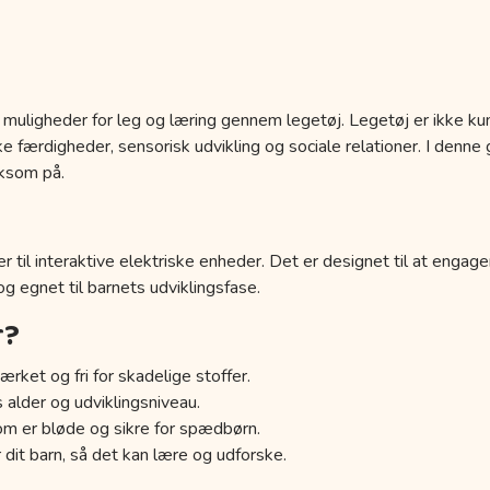
 muligheder for leg og læring gennem legetøj. Legetøj er ikke kun
 færdigheder, sensorisk udvikling og sociale relationer. I denne g
ksom på.
r til interaktive elektriske enheder. Det er designet til at engage
 og egnet til barnets udviklingsfase.
r?
ærket og fri for skadelige stoffer.
s alder og udviklingsniveau.
om er bløde og sikre for spædbørn.
 dit barn, så det kan lære og udforske.