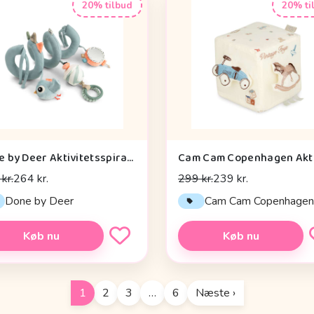
20% tilbud
20% ti
Done by Deer Aktivitetsspiral - Celebration - Blå
kr.
264 kr.
299 kr.
239 kr.
Done by Deer
Cam Cam Copenhage
Køb nu
Køb nu
1
2
3
…
6
Næste ›