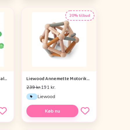
20% tilbud
Die Spiegelburg Window Walker Wild+cool - Legetøj
Liewood Annemette Motorikbold - Mustard Multi Mix
239 kr.
191 kr.
Liewood
Køb nu