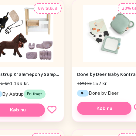
8% tilbud
20% ti
By Astrup Krammepony Sampak - Pixie - Bundle 2
0 kr.
1.199 kr.
190 kr.
152 kr.
Done by Deer
By Astrup
Fri fragt
Køb nu
Køb nu