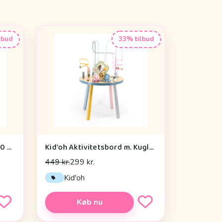
lbud
33% tilbud
By Astrup Krammepony - 30 cm. - Pixie - Brun
Kid'oh Aktivitetsbord m. Kuglespiraler
449 kr.
299 kr.
Kid'oh
Køb nu