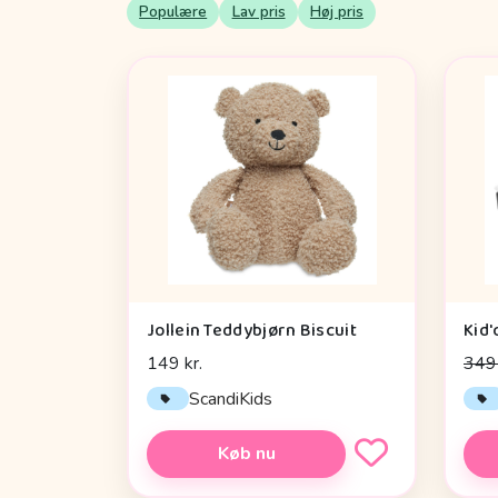
Populære
Lav pris
Høj pris
Jollein Teddybjørn Biscuit
149 kr.
349 
ScandiKids
Køb nu