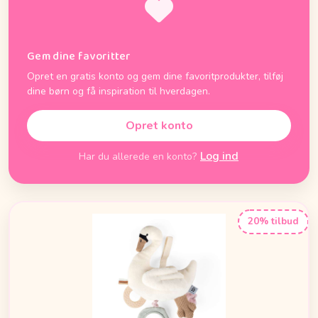
Gem dine favoritter
Opret en gratis konto og gem dine favoritprodukter, tilføj
dine børn og få inspiration til hverdagen.
Opret konto
Log ind
Har du allerede en konto?
20% tilbud