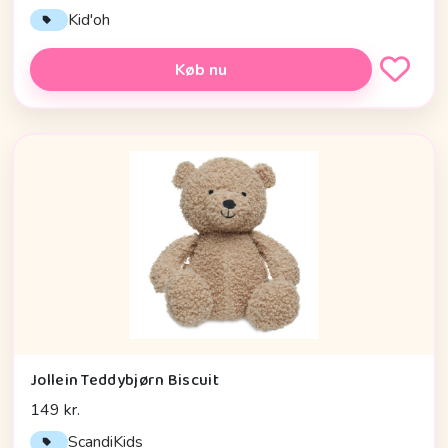
Kid'oh
Køb nu
Jollein Teddybjørn Biscuit
149 kr.
ScandiKids