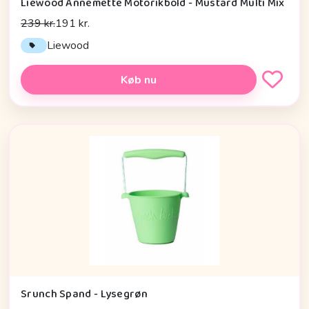
Liewood Annemette Motorikbold - Mustard Multi Mix
239 kr.
191 kr.
Liewood
Køb nu
Srunch Spand - Lysegrøn