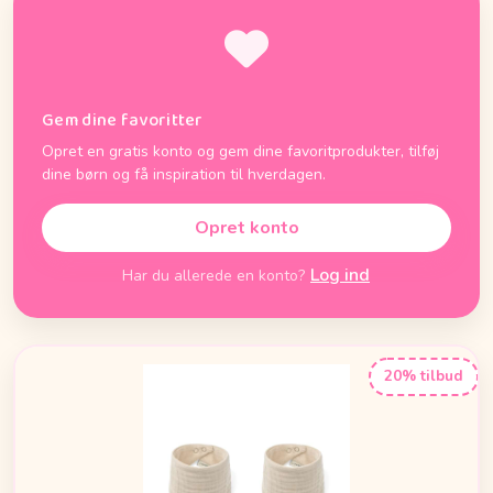
Gem dine favoritter
Opret en gratis konto og gem dine favoritprodukter, tilføj
dine børn og få inspiration til hverdagen.
Opret konto
Log ind
Har du allerede en konto?
20% tilbud