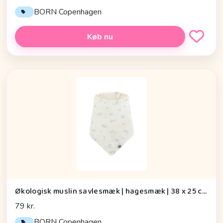
BORN Copenhagen
Køb nu
Økologisk muslin savlesmæk | hagesmæk | 38 x 25 cm | BORN Copenhagen, Petit Garden
79 kr.
BORN Copenhagen