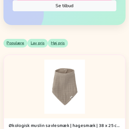
Se tilbud
Populære
Lav pris
Høj pris
Økologisk muslin savlesmæk | hagesmæk | 38 x 25 cm | BORN Copenhagen, Dusty Brown