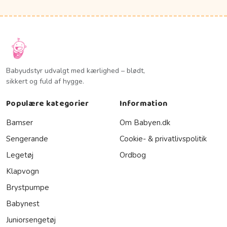
Babyudstyr udvalgt med kærlighed – blødt,
sikkert og fuld af hygge.
Populære kategorier
Information
Bamser
Om Babyen.dk
Sengerande
Cookie- & privatlivspolitik
Legetøj
Ordbog
Klapvogn
Brystpumpe
Babynest
Juniorsengetøj