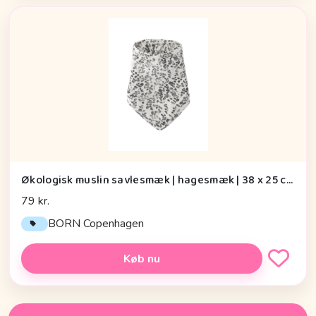
Økologisk muslin savlesmæk | hagesmæk | 38 x 25 cm | BORN Copenhagen, Grey Leaf
79 kr.
BORN Copenhagen
Køb nu