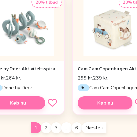
20% tilbud
20% ti
Done by Deer Aktivitetsspiral - Celebration - Blå
kr.
264 kr.
299 kr.
239 kr.
Done by Deer
Cam Cam Copenhage
Køb nu
Køb nu
1
2
3
…
6
Næste ›