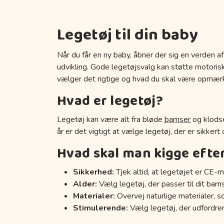
Legetøj til din baby
Når du får en ny baby, åbner der sig en verden af
udvikling. Gode legetøjsvalg kan støtte motoriske
vælger det rigtige og hvad du skal være opmær
Hvad er legetøj?
Legetøj kan være alt fra bløde
bamser
og klodse
år er det vigtigt at vælge legetøj, der er sikkert
Hvad skal man kigge efte
Sikkerhed:
Tjek altid, at legetøjet er CE-m
Alder:
Vælg legetøj, der passer til dit barn
Materialer:
Overvej naturlige materialer, s
Stimulerende:
Vælg legetøj, der udfordrer