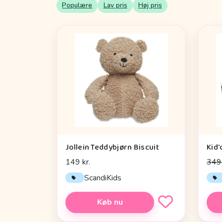
Populære
Lav pris
Høj pris
Jollein Teddybjørn Biscuit
149 kr.
349 
ScandiKids
Køb nu