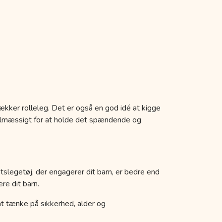
ækker rolleleg. Det er også en god idé at kigge
egelmæssigt for at holde det spændende og
etslegetøj, der engagerer dit barn, er bedre end
re dit barn.
k at tænke på sikkerhed, alder og