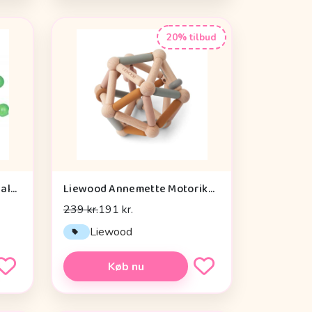
20% tilbud
Die Spiegelburg Window Walker Wild+cool - Legetøj
Liewood Annemette Motorikbold - Mustard Multi Mix
239 kr.
191 kr.
Liewood
Køb nu