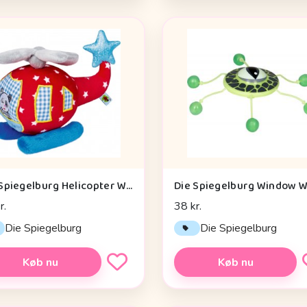
Die Spiegelburg Helicopter With Vibration Module Baby Charms - Legetøj
r.
38 kr.
Die Spiegelburg
Die Spiegelburg
Køb nu
Køb nu