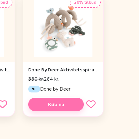
lbud
20% tilbud
Cam Cam Copenhagen Aktivitetsterning - OCS - Vintage Toys
Done By Deer Aktivitetsspiral - Lalee Sand
330 kr.
264 kr.
n
Done by Deer
Køb nu