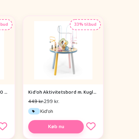
lbud
33% tilbud
By Astrup Krammepony - 30 cm. - Pixie - Brun
Kid'oh Aktivitetsbord m. Kuglespiraler
449 kr.
299 kr.
Kid'oh
Køb nu