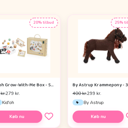
20% tilbud
25% ti
Kid'oh Grow-With-Me Box - Sensory Seekers (0-6 mdr.)
kr.
279 kr.
400 kr.
299 kr.
Kid'oh
By Astrup
Køb nu
Køb nu