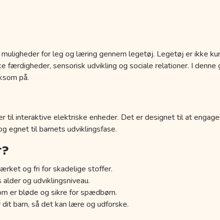
 muligheder for leg og læring gennem legetøj. Legetøj er ikke kun
 færdigheder, sensorisk udvikling og sociale relationer. I denne g
ksom på.
r til interaktive elektriske enheder. Det er designet til at engage
 og egnet til barnets udviklingsfase.
r?
ærket og fri for skadelige stoffer.
s alder og udviklingsniveau.
om er bløde og sikre for spædbørn.
 dit barn, så det kan lære og udforske.