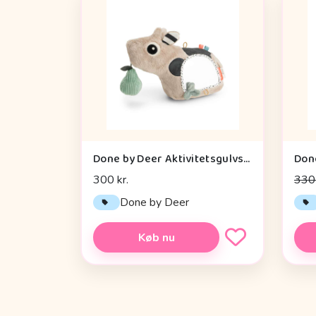
Done by Deer Aktivitetsgulvspejl - Dotti - Sand
300 kr.
330 
Done by Deer
Køb nu