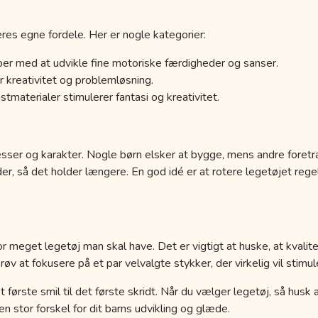
res egne fordele. Her er nogle kategorier:
er med at udvikle fine motoriske færdigheder og sanser.
 kreativitet og problemløsning.
tmaterialer stimulerer fantasi og kreativitet.
esser og karakter. Nogle børn elsker at bygge, mens andre foretr
der, så det holder længere. En god idé er at rotere legetøjet r
r meget legetøj man skal have. Det er vigtigt at huske, at kvalit
 at fokusere på et par velvalgte stykker, der virkelig vil stimule
a det første smil til det første skridt. Når du vælger legetøj, så hus
 stor forskel for dit barns udvikling og glæde.