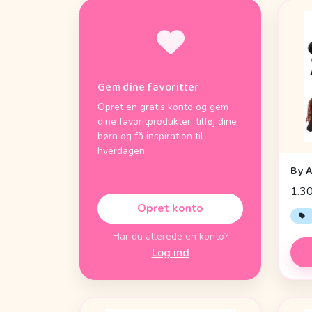
Gem dine favoritter
Opret en gratis konto og gem
dine favoritprodukter, tilføj dine
børn og få inspiration til
hverdagen.
1.30
Opret konto
Har du allerede en konto?
Log ind