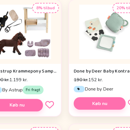
8% tilbud
20% ti
By Astrup Krammepony Sampak - Pixie - Bundle 2
0 kr.
1.199 kr.
190 kr.
152 kr.
Done by Deer
By Astrup
Fri fragt
Køb nu
Køb nu