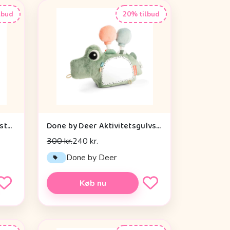
lbud
20% tilbud
Done by Deer Baby Kontrastkortholder - Tiny Farm - Grøn
Done by Deer Aktivitetsgulvspejl - Croco - Grøn
300 kr.
240 kr.
Done by Deer
Køb nu