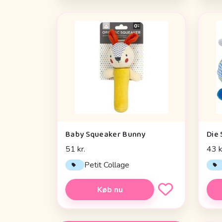
Baby Squeaker Bunny
51 kr.
43 k
Petit Collage
Køb nu