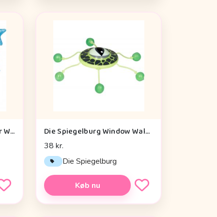
Die Spiegelburg Helicopter With Vibration Module Baby Charms - Legetøj
Die Spiegelburg Window Walker Wild+cool - Legetøj
38 kr.
Die Spiegelburg
Køb nu