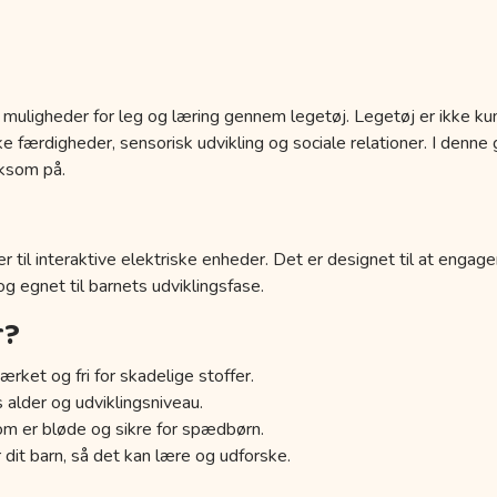
 muligheder for leg og læring gennem legetøj. Legetøj er ikke kun
 færdigheder, sensorisk udvikling og sociale relationer. I denne g
ksom på.
r til interaktive elektriske enheder. Det er designet til at engage
 og egnet til barnets udviklingsfase.
r?
ærket og fri for skadelige stoffer.
s alder og udviklingsniveau.
om er bløde og sikre for spædbørn.
 dit barn, så det kan lære og udforske.