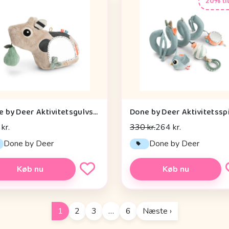
20% ti
Done by Deer Aktivitetsgulvspejl - Dotti - Sand
kr.
330 kr.
264 kr.
Done by Deer
Done by Deer
Køb nu
Køb nu
1
2
3
…
6
Næste ›