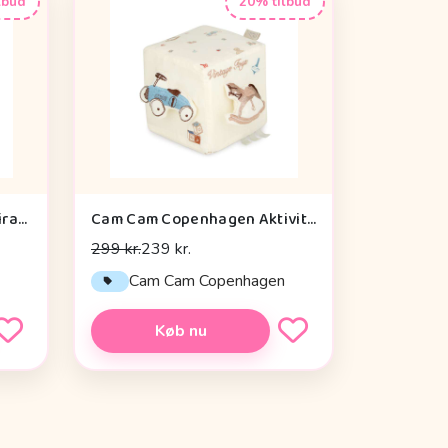
lbud
20% tilbud
Done by Deer Aktivitetsspiral - Celebration - Blå
Cam Cam Copenhagen Aktivitetsterning - OCS - Vintage Toys
299 kr.
239 kr.
Cam Cam Copenhagen
Køb nu