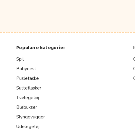
Populære kategorier
Spil
Babynest
Pusletaske
Sutteflasker
Trælegetøj
Blebukser
Slyngevugger
Udelegetøj