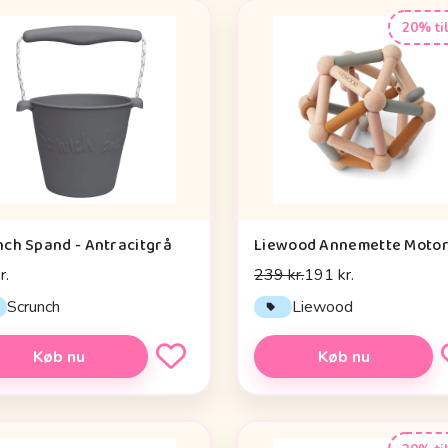
20% ti
nch Spand - Antracitgrå
r.
239 kr.
191 kr.
Scrunch
Liewood
Køb nu
Køb nu