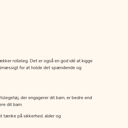
ækker rolleleg. Det er også en god idé at kigge
egelmæssigt for at holde det spændende og
etslegetøj, der engagerer dit barn, er bedre end
re dit barn.
k at tænke på sikkerhed, alder og