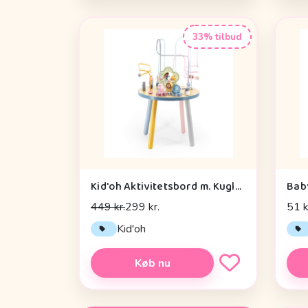
33% tilbud
Kid'oh Aktivitetsbord m. Kuglespiraler
Bab
449 kr.
299 kr.
51 k
Kid'oh
Køb nu