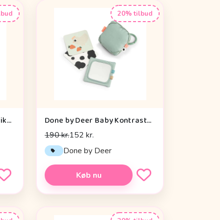
lbud
20% tilbud
Liewood Annemette Motorikbold - Mustard Multi Mix
Done by Deer Baby Kontrastkortholder - Tiny Farm - Grøn
190 kr.
152 kr.
Done by Deer
Køb nu