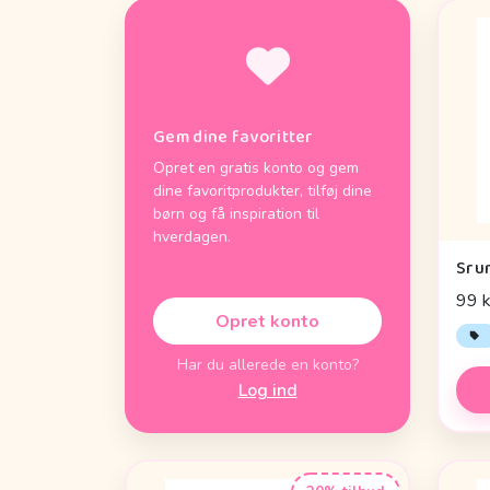
Gem dine favoritter
Opret en gratis konto og gem
dine favoritprodukter, tilføj dine
børn og få inspiration til
hverdagen.
Sru
99 k
Opret konto
Har du allerede en konto?
Log ind