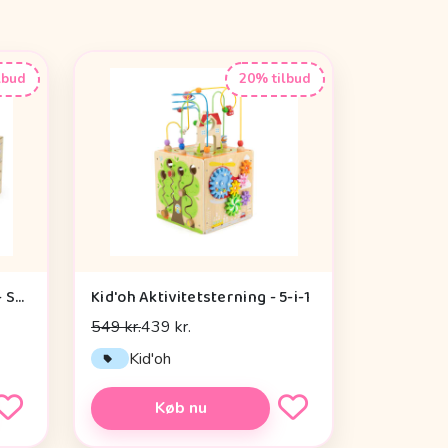
lbud
20% tilbud
Kid'oh Grow-With-Me Box - Sensory Seekers (0-6 mdr.)
Kid'oh Aktivitetsterning - 5-i-1
549 kr.
439 kr.
Kid'oh
Køb nu