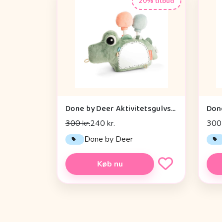
20% tilbud
Done by Deer Aktivitetsgulvspejl - Croco - Grøn
300 kr.
240 kr.
300 
Done by Deer
Køb nu