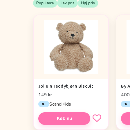
Populære
Lav pris
Høj pris
Jollein Teddybjørn Biscuit
149 kr.
400 
ScandiKids
Køb nu