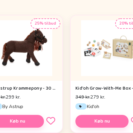
25% tilbud
20% ti
By Astrup Krammepony - 30 cm. - Pixie - Brun
kr.
299 kr.
349 kr.
279 kr.
By Astrup
Kid'oh
Køb nu
Køb nu