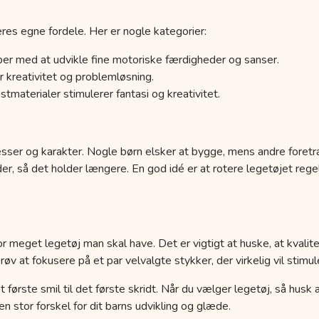
res egne fordele. Her er nogle kategorier:
er med at udvikle fine motoriske færdigheder og sanser.
 kreativitet og problemløsning.
tmaterialer stimulerer fantasi og kreativitet.
esser og karakter. Nogle børn elsker at bygge, mens andre foretr
der, så det holder længere. En god idé er at rotere legetøjet r
r meget legetøj man skal have. Det er vigtigt at huske, at kvalit
 at fokusere på et par velvalgte stykker, der virkelig vil stimule
a det første smil til det første skridt. Når du vælger legetøj, så hus
 stor forskel for dit barns udvikling og glæde.