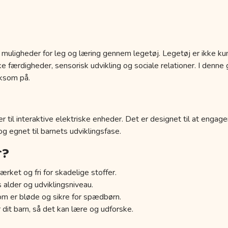
 muligheder for leg og læring gennem legetøj. Legetøj er ikke kun
 færdigheder, sensorisk udvikling og sociale relationer. I denne g
ksom på.
r til interaktive elektriske enheder. Det er designet til at engage
 og egnet til barnets udviklingsfase.
r?
ærket og fri for skadelige stoffer.
s alder og udviklingsniveau.
om er bløde og sikre for spædbørn.
 dit barn, så det kan lære og udforske.