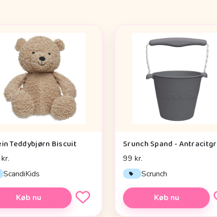
ein Teddybjørn Biscuit
Srunch Spand - Antracitg
kr.
99 kr.
ScandiKids
Scrunch
Køb nu
Køb nu