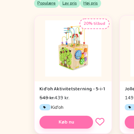
Populære
Lav pris
Høj pris
20% tilbud
Kid'oh Aktivitetsterning - 5-i-1
Joll
549 kr.
439 kr.
149 
Kid'oh
Køb nu