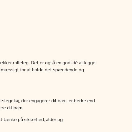
ækker rolleleg. Det er også en god idé at kigge
egelmæssigt for at holde det spændende og
etslegetøj, der engagerer dit barn, er bedre end
re dit barn.
k at tænke på sikkerhed, alder og