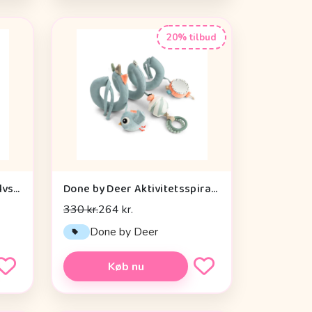
20% tilbud
Done by Deer Aktivitetsgulvspejl - Dotti - Sand
Done by Deer Aktivitetsspiral - Celebration - Blå
330 kr.
264 kr.
Done by Deer
Køb nu