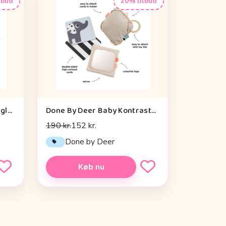
lbud
20% tilbud
Sebra Aktivitetslegetøj - Uglen Blinky
Done By Deer Baby Kontrastkortholder - Deer Friends - Sand
190 kr.
152 kr.
Done by Deer
Køb nu