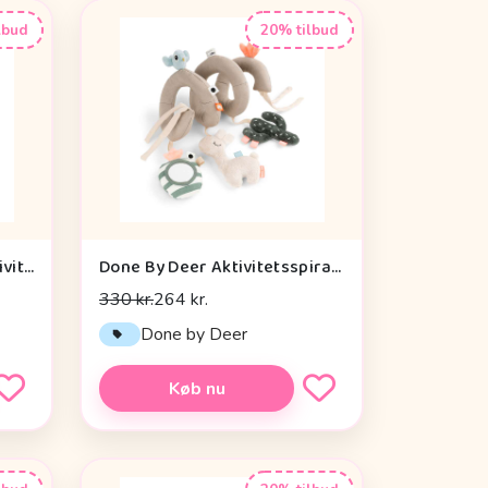
lbud
20% tilbud
Cam Cam Copenhagen Aktivitetsterning - OCS - Vintage Toys
Done By Deer Aktivitetsspiral - Lalee Sand
330 kr.
264 kr.
n
Done by Deer
Køb nu