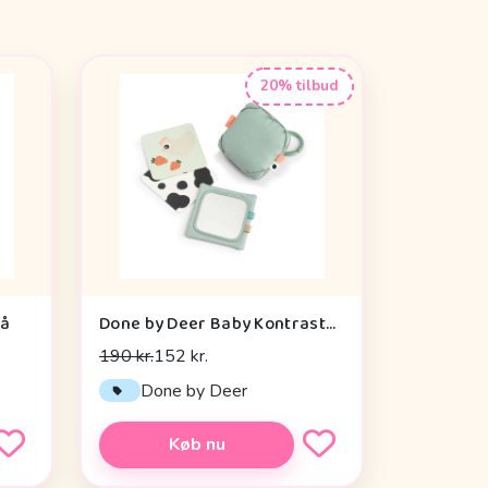
20% tilbud
rå
Done by Deer Baby Kontrastkortholder - Tiny Farm - Grøn
190 kr.
152 kr.
Done by Deer
Køb nu