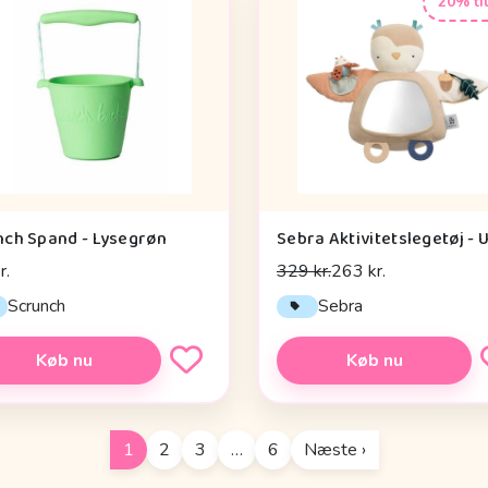
20% ti
nch Spand - Lysegrøn
r.
329 kr.
263 kr.
Scrunch
Sebra
Køb nu
Køb nu
1
2
3
…
6
Næste ›