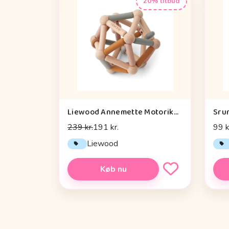
20% tilbud
Liewood Annemette Motorikbold - Mustard Multi Mix
Sru
239 kr.
191 kr.
99 k
Liewood
Køb nu