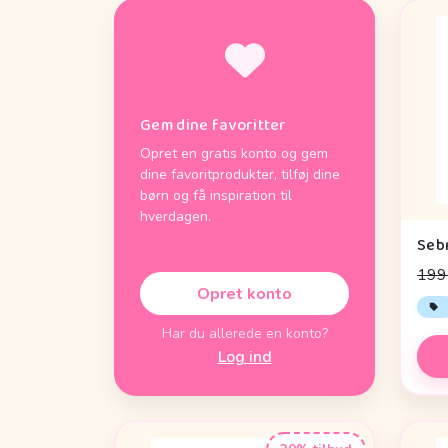
Gem dine favoritter
Opret en gratis konto og gem
dine favoritprodukter, tilføj dine
børn og få inspiration til
hverdagen.
199 
Opret konto
Har du allerede en konto?
Log ind