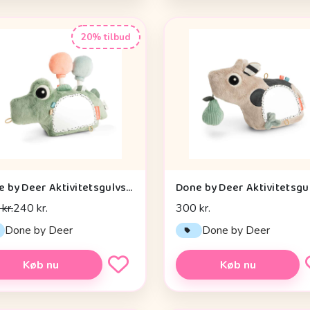
20% tilbud
Done by Deer Aktivitetsgulvspejl - Croco - Grøn
kr.
240 kr.
300 kr.
Done by Deer
Done by Deer
Køb nu
Køb nu