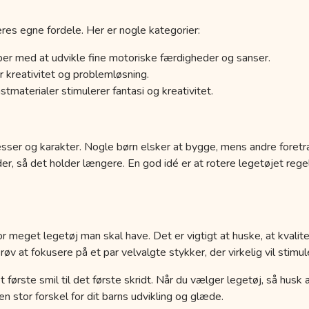
res egne fordele. Her er nogle kategorier:
er med at udvikle fine motoriske færdigheder og sanser.
 kreativitet og problemløsning.
tmaterialer stimulerer fantasi og kreativitet.
esser og karakter. Nogle børn elsker at bygge, mens andre foretr
der, så det holder længere. En god idé er at rotere legetøjet r
r meget legetøj man skal have. Det er vigtigt at huske, at kvalit
 at fokusere på et par velvalgte stykker, der virkelig vil stimule
a det første smil til det første skridt. Når du vælger legetøj, så hus
 stor forskel for dit barns udvikling og glæde.