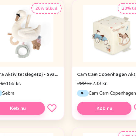
20% tilbud
20% ti
Sebra Aktivitetslegetøj - Svane
kr.
159 kr.
299 kr.
239 kr.
Sebra
Cam Cam Copenhage
Køb nu
Køb nu