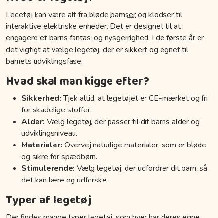
Legetøj kan være alt fra bløde
bamser
og klodser til
interaktive elektriske enheder. Det er designet til at
engagere et barns fantasi og nysgerrighed. I de første år er
det vigtigt at vælge legetøj, der er sikkert og egnet til
barnets udviklingsfase.
Hvad skal man kigge efter?
Sikkerhed:
Tjek altid, at legetøjet er CE-mærket og fri
for skadelige stoffer.
Alder:
Vælg legetøj, der passer til dit barns alder og
udviklingsniveau.
Materialer:
Overvej naturlige materialer, som er bløde
og sikre for spædbørn.
Stimulerende:
Vælg legetøj, der udfordrer dit barn, så
det kan lære og udforske.
Typer af legetøj
Der findes mange typer legetøj, som hver har deres egne