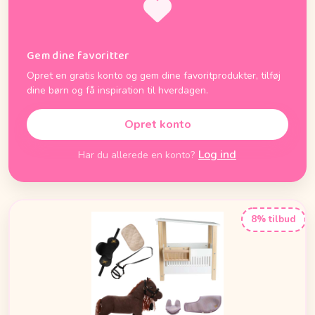
Gem dine favoritter
Opret en gratis konto og gem dine favoritprodukter, tilføj
dine børn og få inspiration til hverdagen.
Opret konto
Log ind
Har du allerede en konto?
8% tilbud