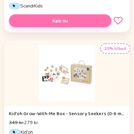
ScandiKids
Køb nu
20% tilbud
Kid'oh Grow-With-Me Box - Sensory Seekers (0-6 mdr.)
349 kr.
279 kr.
Kid'oh