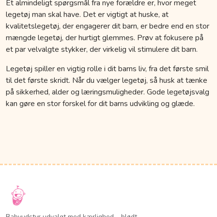
Et almindeligt spørgsmål fra nye forældre er, hvor meget
legetøj man skal have. Det er vigtigt at huske, at
kvalitetslegetøj, der engagerer dit barn, er bedre end en stor
mængde legetøj, der hurtigt glemmes. Prøv at fokusere på
et par velvalgte stykker, der virkelig vil stimulere dit barn.
Legetøj spiller en vigtig rolle i dit barns liv, fra det første smil
til det første skridt. Når du vælger legetøj, så husk at tænke
på sikkerhed, alder og læringsmuligheder. Gode legetøjsvalg
kan gøre en stor forskel for dit barns udvikling og glæde.
Babyudstyr udvalgt med kærlighed – blødt,