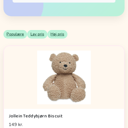
Populære
Lav pris
Høj pris
Jollein Teddybjørn Biscuit
149 kr.