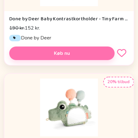
Done by Deer Baby Kontrastkortholder - Tiny Farm - Grøn
190 kr.
152 kr.
Done by Deer
Køb nu
20% tilbud