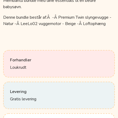
Membantu bundle med dine essentials til en bedre
babysøvn.
Denne bundle består af:Â -Â Premium Twin slyngevugge -
Natur -Â LeeLo02 vuggemotor - Beige -Â Loftophæng
Forhandler
Loukrudt
Levering
Gratis levering