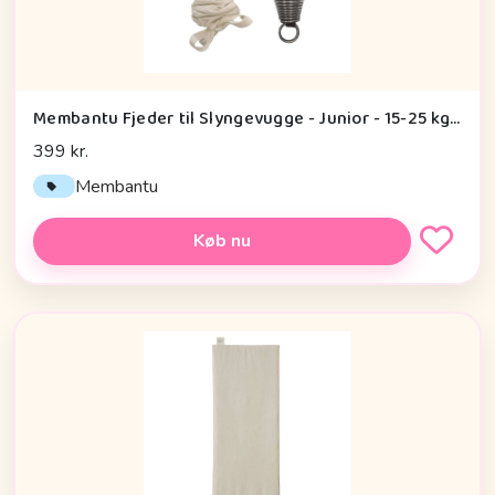
×
FØLG MED
Følg Babyen.dk
Membantu Fjeder til Slyngevugge - Junior - 15-25 kg - Natur
Få inspiration og tips til hverdagen – følg os på
399 kr.
sociale medier.
Membantu
Facebook
Instagram
Køb nu