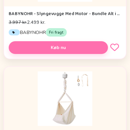
BABYNOHR - Slyngevugge Med Motor - Bundle Alt i En Pakke - Grå - Dusty Sky - Babynohr.dk
3.997 kr.
2.499 kr.
BABYNOHR
Fri fragt
Køb nu