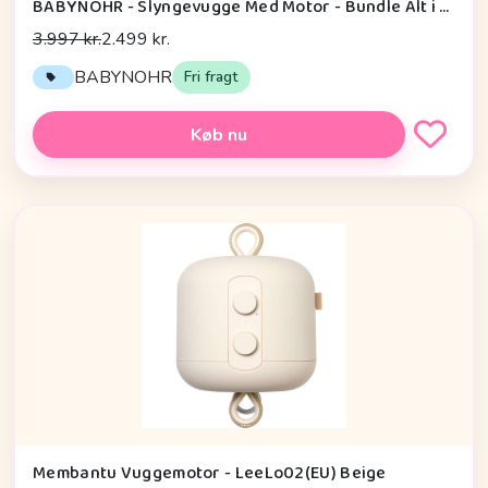
BABYNOHR - Slyngevugge Med Motor - Bundle Alt i En Pakke - Terracotta - Babynohr.dk
3.997 kr.
2.499 kr.
BABYNOHR
Fri fragt
Køb nu
Membantu Vuggemotor - LeeLo02(EU) Beige