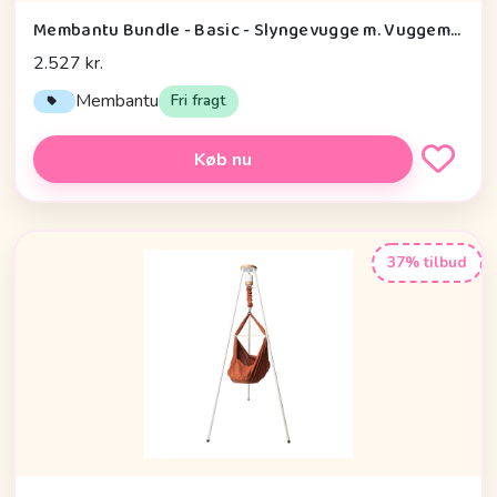
Membantu Bundle - Basic - Slyngevugge m. Vuggemotor og Loftophæng - Natur
2.527 kr.
Membantu
Fri fragt
Køb nu
37% tilbud