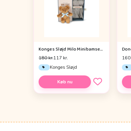
Konges Sløjd Milo Minibamsebjørn - Brown
180 kr.
117 kr.
160 
Konges Sløjd
Køb nu