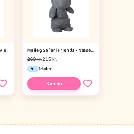
Konges Sløjd Aiko Puppy - Vienna
Maileg Safari Friends - Næsehorn - Medium - Støvet Blå
269 kr.
215 kr.
Maileg
Køb nu