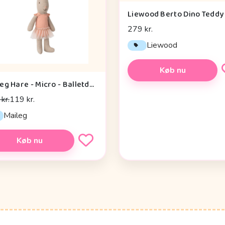
279 kr.
Liewood
Køb nu
Maileg Hare - Micro - Balletdragt og Tylskørt - Rosa
kr.
119 kr.
Maileg
Køb nu