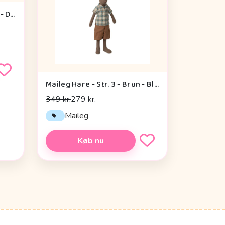
Liewood Berto Dino Teddy - Dove Blue
Maileg Hare - Str. 3 - Brun - Bluse og Shorts
349 kr.
279 kr.
Maileg
Køb nu