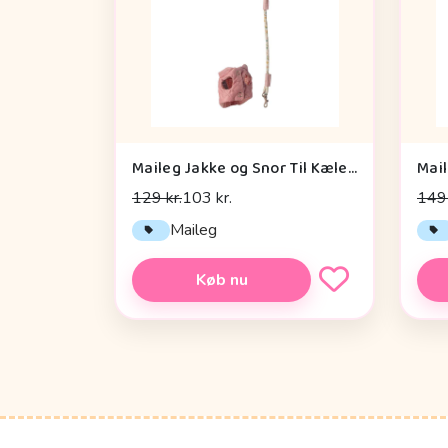
Maileg Jakke og Snor Til Kæledyr - Rosa
129 kr.
103 kr.
149 
Maileg
Køb nu