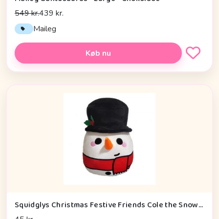
549 kr.
439 kr.
Maileg
Køb nu
Squidglys Christmas Festive Friends Cole the Snowman Plush Toy - Bamse