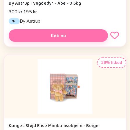
By Astrup Tyngdedyr - Abe - 0.5kg
300 kr.
195 kr.
By Astrup
Køb nu
38% tilbud
Konges Sløjd Elise Minibamsebjørn - Beige