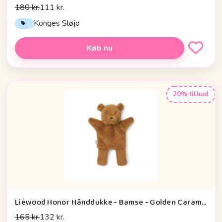
180 kr.
111 kr.
Konges Sløjd
Køb nu
20% tilbud
Liewood Honor Hånddukke - Bamse - Golden Caramel
165 kr.
132 kr.