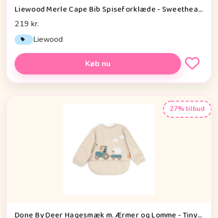
Liewood Merle Cape Bib Spiseforklæde - Sweethearts/Pale Tuscany
219 kr.
Liewood
Køb nu
27% tilbud
Done By Deer Hagesmæk m. Ærmer og Lomme - Tiny Farm - Sand