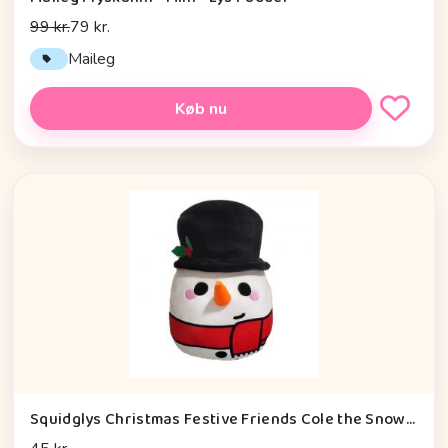
99 kr.
79 kr.
Maileg
Køb nu
Squidglys Christmas Festive Friends Cole the Snowman Plush Toy - Bamse