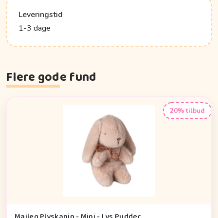
Leveringstid
1-3 dage
Flere gode fund
20% tilbud
Maileg Plyskanin - Mini - Lys Pudder