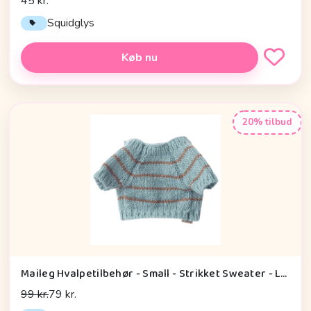
45 kr.
Squidglys
Køb nu
20% tilbud
Maileg Hvalpetilbehør - Small - Strikket Sweater - Lys Blå
99 kr.
79 kr.