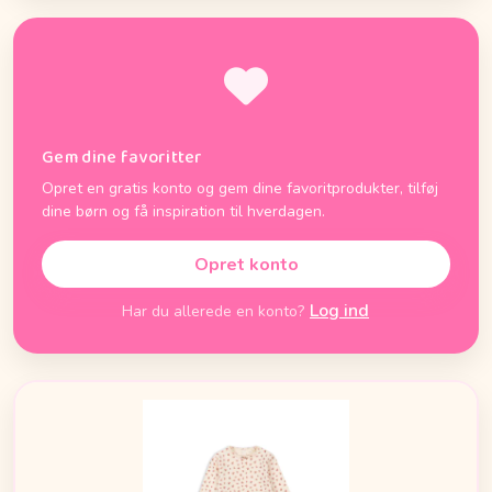
Gem dine favoritter
Opret en gratis konto og gem dine favoritprodukter, tilføj
dine børn og få inspiration til hverdagen.
Opret konto
Log ind
Har du allerede en konto?