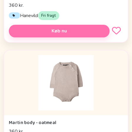
360 kr.
Hanevild
Fri fragt
Køb nu
Martin body - oatmeal
360 kr.