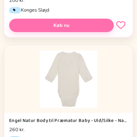
200 kr.
Konges Sløjd
Køb nu
Engel Natur Body til Præmatur Baby - Uld/Silke - Natur
260 kr.