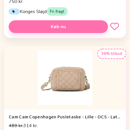
750 kr.
Konges Sløjd
Fri fragt
Køb nu
36% tilbud
Cam Cam Copenhagen Pusletaske - Lille - OCS - Latte
489 kr.
314 kr.