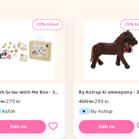
20% tilbud
25% ti
Kid'oh Grow-With-Me Box - Sensory Seekers (0-6 mdr.)
kr.
279 kr.
400 kr.
299 kr.
Kid'oh
By Astrup
Køb nu
Køb nu