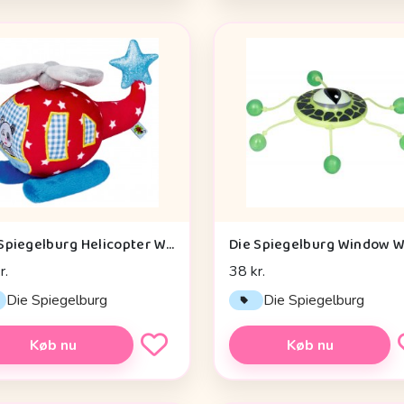
Die Spiegelburg Helicopter With Vibration Module Baby Charms - Legetøj
r.
38 kr.
Die Spiegelburg
Die Spiegelburg
Køb nu
Køb nu