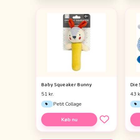
Baby Squeaker Bunny
51 kr.
43 k
Petit Collage
Køb nu