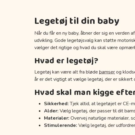
Legetøj til din baby
Når du får en ny baby, åbner der sig en verden af
udvikling. Gode legetøjsvalg kan støtte motoriske
vælger det rigtige og hvad du skal være opmær
Hvad er legetøj?
Legetøj kan være alt fra bløde
bamser
og klodse
år er det vigtigt at vælge legetøj, der er sikkert
Hvad skal man kigge efte
Sikkerhed:
Tjek altid, at legetøjet er CE-m
Alder:
Vælg legetøj, der passer til dit barn
Materialer:
Overvej naturlige materialer, s
Stimulerende:
Vælg legetøj, der udfordrer