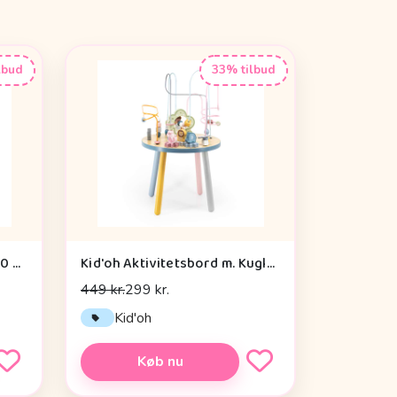
lbud
33% tilbud
By Astrup Krammepony - 30 cm. - Pixie - Brun
Kid'oh Aktivitetsbord m. Kuglespiraler
449 kr.
299 kr.
Kid'oh
Køb nu