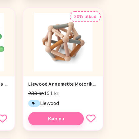
20% tilbud
Die Spiegelburg Window Walker Wild+cool - Legetøj
Liewood Annemette Motorikbold - Mustard Multi Mix
239 kr.
191 kr.
Liewood
Køb nu