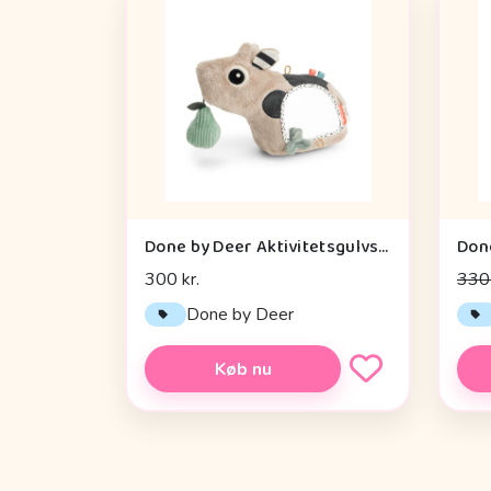
Done by Deer Aktivitetsgulvspejl - Dotti - Sand
300 kr.
330 
Done by Deer
Køb nu