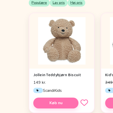
Populære
Lav pris
Høj pris
Jollein Teddybjørn Biscuit
149 kr.
349 
ScandiKids
Køb nu