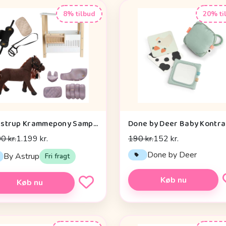
8% tilbud
20% ti
By Astrup Krammepony Sampak - Pixie - Bundle 2
0 kr.
1.199 kr.
190 kr.
152 kr.
Done by Deer
By Astrup
Fri fragt
Køb nu
Køb nu