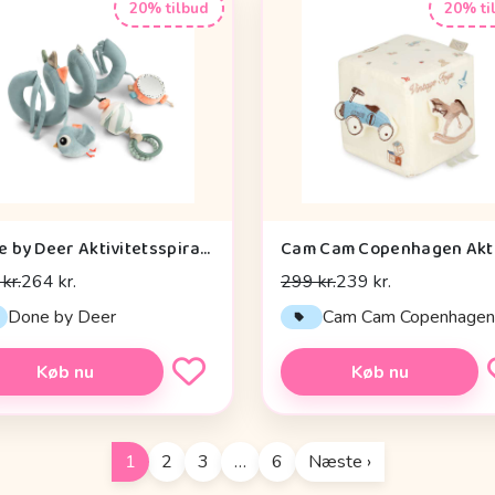
20% tilbud
20% ti
Done by Deer Aktivitetsspiral - Celebration - Blå
kr.
264 kr.
299 kr.
239 kr.
Done by Deer
Cam Cam Copenhage
Køb nu
Køb nu
1
2
3
…
6
Næste ›