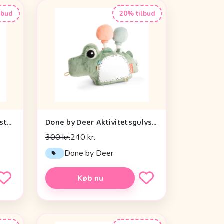
lbud
20% tilbud
Done by Deer Baby Kontrastkortholder - Tiny Farm - Grøn
Done by Deer Aktivitetsgulvspejl - Croco - Grøn
300 kr.
240 kr.
Done by Deer
Køb nu