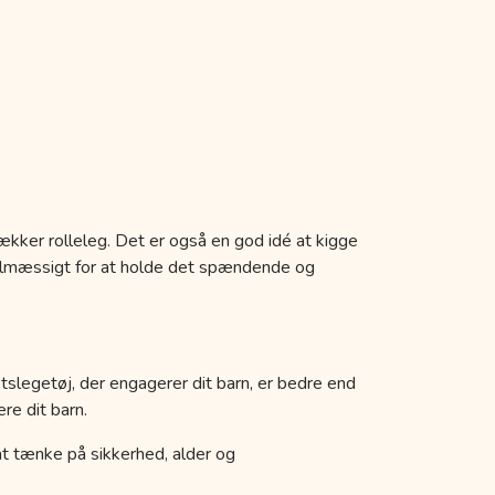
ækker rolleleg. Det er også en god idé at kigge
egelmæssigt for at holde det spændende og
etslegetøj, der engagerer dit barn, er bedre end
re dit barn.
k at tænke på sikkerhed, alder og