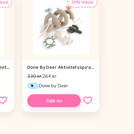
lbud
20% tilbud
Cam Cam Copenhagen Aktivitetsterning - OCS - Vintage Toys
Done By Deer Aktivitetsspiral - Lalee Sand
330 kr.
264 kr.
n
Done by Deer
Køb nu