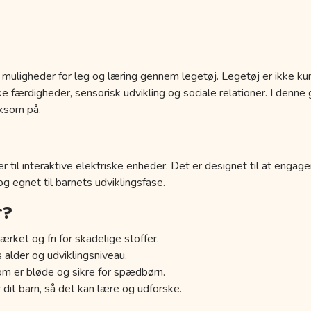
 muligheder for leg og læring gennem legetøj. Legetøj er ikke kun
 færdigheder, sensorisk udvikling og sociale relationer. I denne g
ksom på.
r til interaktive elektriske enheder. Det er designet til at engage
 og egnet til barnets udviklingsfase.
r?
ærket og fri for skadelige stoffer.
s alder og udviklingsniveau.
om er bløde og sikre for spædbørn.
 dit barn, så det kan lære og udforske.