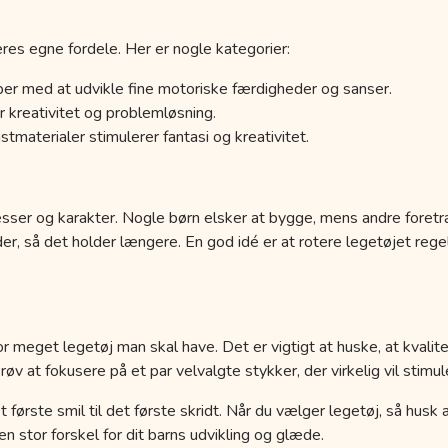
res egne fordele. Her er nogle kategorier:
er med at udvikle fine motoriske færdigheder og sanser.
 kreativitet og problemløsning.
tmaterialer stimulerer fantasi og kreativitet.
esser og karakter. Nogle børn elsker at bygge, mens andre foretr
der, så det holder længere. En god idé er at rotere legetøjet r
r meget legetøj man skal have. Det er vigtigt at huske, at kvalit
 at fokusere på et par velvalgte stykker, der virkelig vil stimule
a det første smil til det første skridt. Når du vælger legetøj, så hus
 stor forskel for dit barns udvikling og glæde.