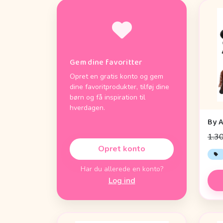
Gem dine favoritter
Opret en gratis konto og gem
dine favoritprodukter, tilføj dine
børn og få inspiration til
hverdagen.
1.30
Opret konto
Har du allerede en konto?
Log ind