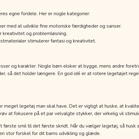
res egne fordele. Her er nogle kategorier:
er med at udvikle fine motoriske færdigheder og sanser.
 kreativitet og problemløsning.
tmaterialer stimulerer fantasi og kreativitet.
esser og karakter. Nogle børn elsker at bygge, mens andre foretr
der, så det holder længere. En god idé er at rotere legetøjet r
r meget legetøj man skal have. Det er vigtigt at huske, at kvalit
 at fokusere på et par velvalgte stykker, der virkelig vil stimule
a det første smil til det første skridt. Når du vælger legetøj, så hus
 stor forskel for dit barns udvikling og glæde.