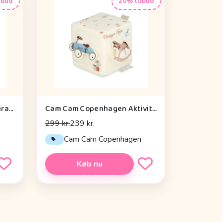
lbud
20% tilbud
Done by Deer Aktivitetsspiral - Celebration - Blå
Cam Cam Copenhagen Aktivitetsterning - OCS - Vintage Toys
299 kr.
239 kr.
Cam Cam Copenhagen
Køb nu