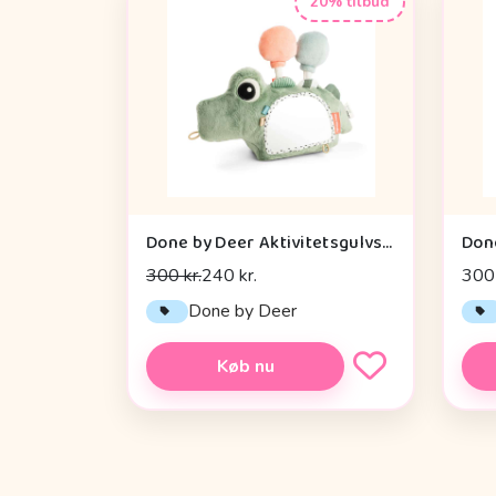
20% tilbud
Done by Deer Aktivitetsgulvspejl - Croco - Grøn
300 kr.
240 kr.
300 
Done by Deer
Køb nu