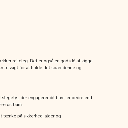
ækker rolleleg. Det er også en god idé at kigge
egelmæssigt for at holde det spændende og
etslegetøj, der engagerer dit barn, er bedre end
re dit barn.
k at tænke på sikkerhed, alder og