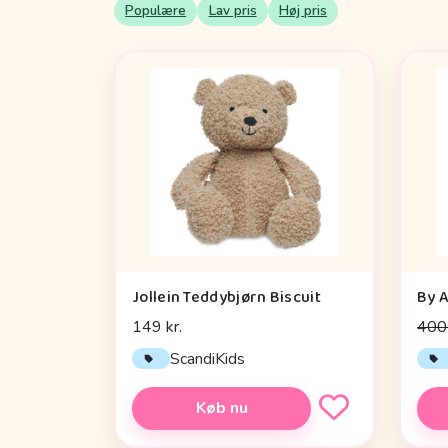
Populære
Lav pris
Høj pris
Jollein Teddybjørn Biscuit
149 kr.
400 
ScandiKids
Køb nu