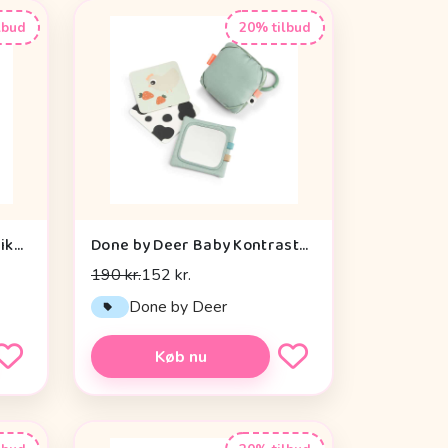
lbud
20% tilbud
Liewood Annemette Motorikbold - Mustard Multi Mix
Done by Deer Baby Kontrastkortholder - Tiny Farm - Grøn
190 kr.
152 kr.
Done by Deer
Køb nu