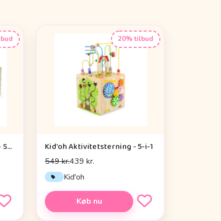
lbud
20% tilbud
Kid'oh Grow-With-Me Box - Sensory Seekers (0-6 mdr.)
Kid'oh Aktivitetsterning - 5-i-1
549 kr.
439 kr.
Kid'oh
Køb nu