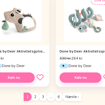
20% ti
Done by Deer Aktivitetsgulvspejl - Dotti - Sand
kr.
330 kr.
264 kr.
Done by Deer
Done by Deer
Køb nu
Køb nu
1
2
3
…
6
Næste ›