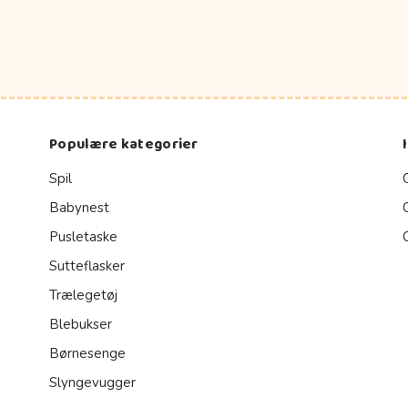
Populære kategorier
Spil
Babynest
Pusletaske
Sutteflasker
Trælegetøj
Blebukser
Børnesenge
Slyngevugger