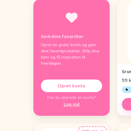
Gem dine favoritter
Opret en gratis konto og gem
dine favoritprodukter, tilføj dine
børn og få inspiration til
hverdagen.
Sru
99 k
Opret konto
Har du allerede en konto?
Log ind