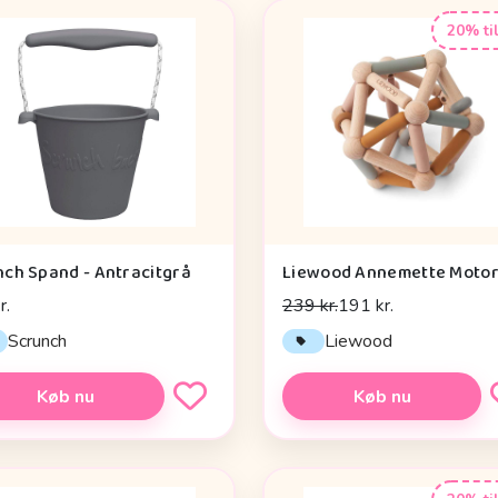
20% ti
nch Spand - Antracitgrå
r.
239 kr.
191 kr.
Scrunch
Liewood
Køb nu
Køb nu