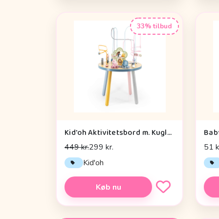
33% tilbud
Kid'oh Aktivitetsbord m. Kuglespiraler
Bab
449 kr.
299 kr.
51 k
Kid'oh
Køb nu