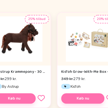
25% tilbud
20% ti
By Astrup Krammepony - 30 cm. - Pixie - Brun
kr.
299 kr.
349 kr.
279 kr.
By Astrup
Kid'oh
Køb nu
Køb nu