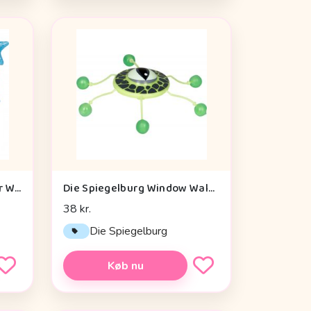
Die Spiegelburg Helicopter With Vibration Module Baby Charms - Legetøj
Die Spiegelburg Window Walker Wild+cool - Legetøj
38 kr.
Die Spiegelburg
Køb nu