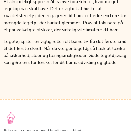
Et almindeligt spørgsmål fra nye forældre er, hvor meget
legetøj man skal have. Det er vigtigt at huske, at
kvalitetslegetøj, der engagerer dit barn, er bedre end en stor
mængde legetøj, der hurtigt glemmes. Prøv at fokusere på
et par velvalgte stykker, der virkelig vil stimulere dit barn.
Legetøj spiller en vigtig rolle i dit barns liv, fra det første smil
til det første skridt. Når du vælger legetøj, så husk at tænke
på sikkerhed, alder og læringsmuligheder. Gode legetøjsvalg
kan gøre en stor forskel for dit barns udvikling og glæde.
Babyudstyr udvalgt med kærlighed – blødt,