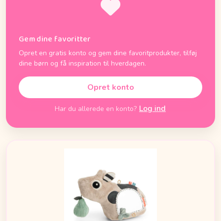
Gem dine favoritter
Opret en gratis konto og gem dine favoritprodukter, tilføj
dine børn og få inspiration til hverdagen.
Opret konto
Log ind
Har du allerede en konto?