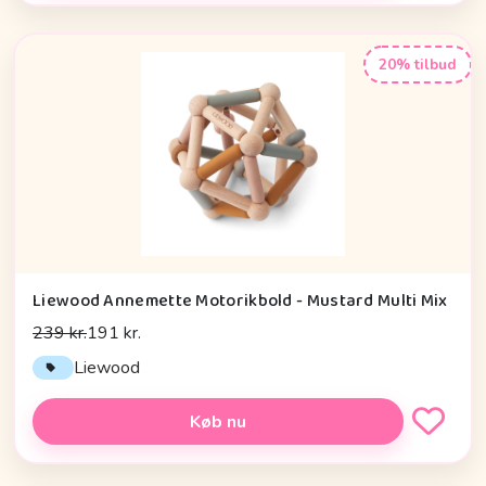
20% tilbud
Liewood Annemette Motorikbold - Mustard Multi Mix
239 kr.
191 kr.
Liewood
Køb nu