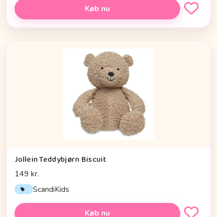
Køb nu
Jollein Teddybjørn Biscuit
149 kr.
ScandiKids
Køb nu