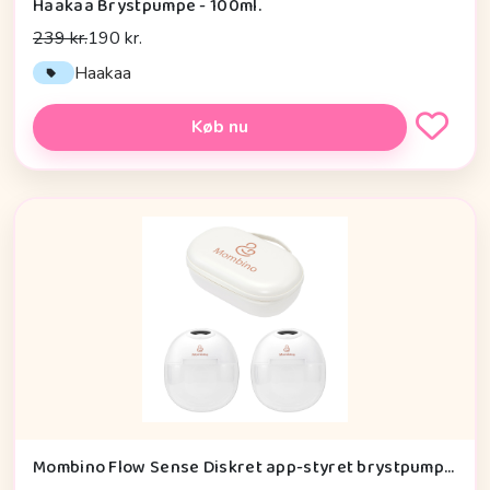
Haakaa Brystpumpe - 100ml.
239 kr.
190 kr.
Haakaa
Køb nu
Mombino Flow Sense Diskret app-styret brystpumpe Vandtæt taske & hurtig levering fra DK - 19 mm