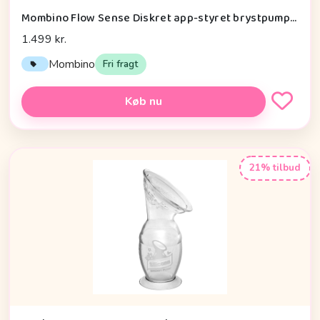
Mombino Flow Sense Diskret app-styret brystpumpe Vandtæt taske & hurtig levering fra DK - 13 mm
1.499 kr.
Mombino
Fri fragt
Køb nu
21% tilbud