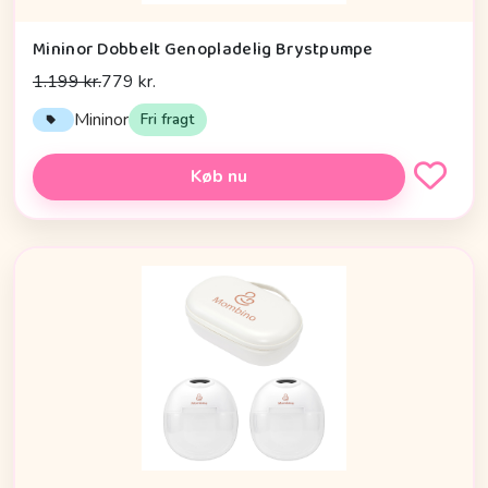
Mininor Dobbelt Genopladelig Brystpumpe
1.199 kr.
779 kr.
Mininor
Fri fragt
Køb nu