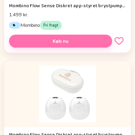
Mombino Flow Sense Diskret app-styret brystpumpe Vandtæt taske & hurtig levering fra DK - 21 mm
1.499 kr.
Mombino
Fri fragt
Køb nu
Mombino Flow Sense Diskret app-styret brystpumpe Vandtæt taske & hurtig levering fra DK - 17 mm