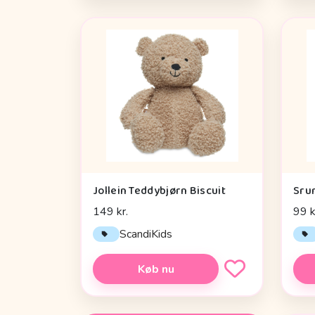
Jollein Teddybjørn Biscuit
Sru
149 kr.
99 k
ScandiKids
Køb nu