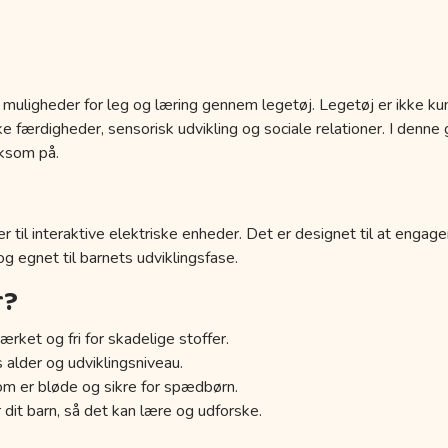
 muligheder for leg og læring gennem legetøj. Legetøj er ikke kun
 færdigheder, sensorisk udvikling og sociale relationer. I denne g
ksom på.
r til interaktive elektriske enheder. Det er designet til at engage
 og egnet til barnets udviklingsfase.
r?
ærket og fri for skadelige stoffer.
s alder og udviklingsniveau.
om er bløde og sikre for spædbørn.
 dit barn, så det kan lære og udforske.