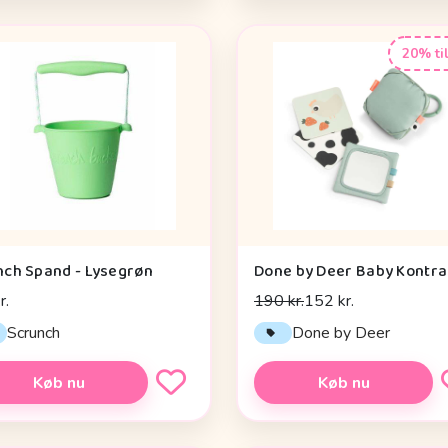
20% ti
nch Spand - Lysegrøn
r.
190 kr.
152 kr.
Scrunch
Done by Deer
Køb nu
Køb nu