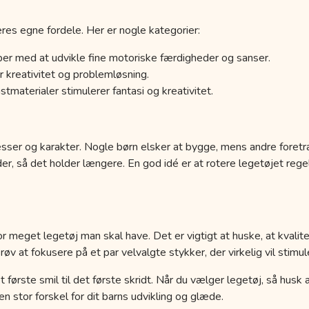
res egne fordele. Her er nogle kategorier:
er med at udvikle fine motoriske færdigheder og sanser.
 kreativitet og problemløsning.
tmaterialer stimulerer fantasi og kreativitet.
esser og karakter. Nogle børn elsker at bygge, mens andre foretr
der, så det holder længere. En god idé er at rotere legetøjet r
r meget legetøj man skal have. Det er vigtigt at huske, at kvalit
 at fokusere på et par velvalgte stykker, der virkelig vil stimule
a det første smil til det første skridt. Når du vælger legetøj, så hus
 stor forskel for dit barns udvikling og glæde.