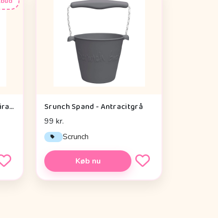
lbud
Done By Deer Aktivitetsspiral - Lalee Sand
Srunch Spand - Antracitgrå
99 kr.
Scrunch
Køb nu