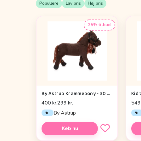
Populære
Lav pris
Høj pris
25% tilbud
By Astrup Krammepony - 30 cm. - Pixie - Brun
Kid'
400 kr.
299 kr.
549 
By Astrup
Køb nu