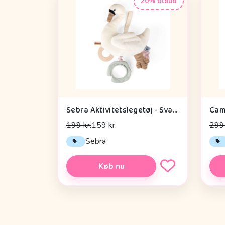
20% tilbud
Sebra Aktivitetslegetøj - Svane
199 kr.
159 kr.
299 
Sebra
Køb nu