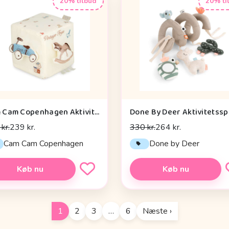
20% tilbud
20% ti
Cam Cam Copenhagen Aktivitetsterning - OCS - Vintage Toys
kr.
239 kr.
330 kr.
264 kr.
Cam Cam Copenhagen
Done by Deer
Køb nu
Køb nu
1
2
3
…
6
Næste ›