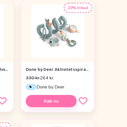
20% tilbud
Done by Deer Aktivitetsgulvspejl - Dotti - Sand
Done by Deer Aktivitetsspiral - Celebration - Blå
330 kr.
264 kr.
Done by Deer
Køb nu