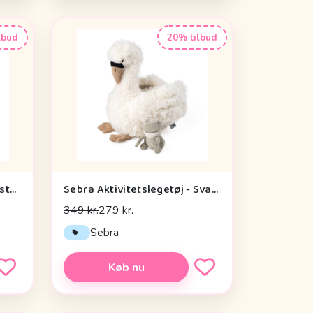
lbud
20% tilbud
Done by Deer Baby Kontrastkortholder - Tiny Farm - Grøn
Sebra Aktivitetslegetøj - Svane
349 kr.
279 kr.
Sebra
Køb nu