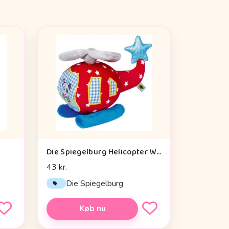
Die Spiegelburg Helicopter With Vibration Module Baby Charms - Legetøj
43 kr.
Die Spiegelburg
Køb nu