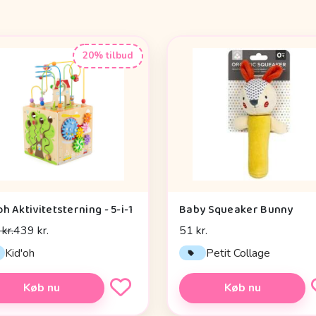
20% tilbud
oh Aktivitetsterning - 5-i-1
Baby Squeaker Bunny
kr.
439 kr.
51 kr.
Kid'oh
Petit Collage
Køb nu
Køb nu