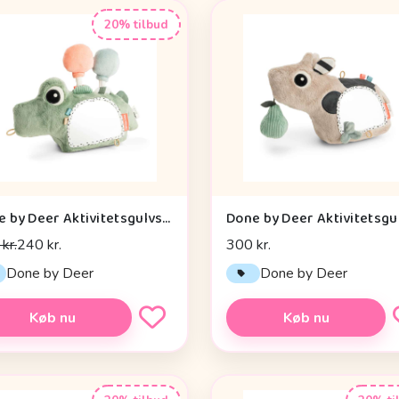
20% tilbud
Done by Deer Aktivitetsgulvspejl - Croco - Grøn
kr.
240 kr.
300 kr.
Done by Deer
Done by Deer
Køb nu
Køb nu