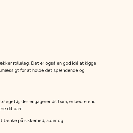
ækker rolleleg. Det er også en god idé at kigge
egelmæssigt for at holde det spændende og
etslegetøj, der engagerer dit barn, er bedre end
re dit barn.
k at tænke på sikkerhed, alder og