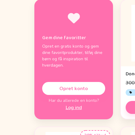
Gem dine favoritter
Opret en gratis konto og gem
dine favoritprodukter, tilføj dine
børn og få inspiration til
hverdagen.
300 
Opret konto
Har du allerede en konto?
Log ind