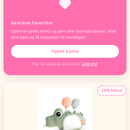
Gem dine favoritter
Opret en gratis konto og gem dine favoritprodukter, tilføj
dine børn og få inspiration til hverdagen.
Opret konto
Log ind
Har du allerede en konto?
20% tilbud