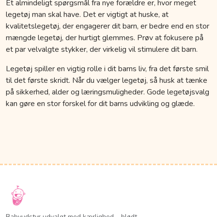
Et almindeligt spørgsmål fra nye forældre er, hvor meget
legetøj man skal have. Det er vigtigt at huske, at
kvalitetslegetøj, der engagerer dit barn, er bedre end en stor
mængde legetøj, der hurtigt glemmes. Prøv at fokusere på
et par velvalgte stykker, der virkelig vil stimulere dit barn.
Legetøj spiller en vigtig rolle i dit barns liv, fra det første smil
til det første skridt. Når du vælger legetøj, så husk at tænke
på sikkerhed, alder og læringsmuligheder. Gode legetøjsvalg
kan gøre en stor forskel for dit barns udvikling og glæde.
Babyudstyr udvalgt med kærlighed – blødt,