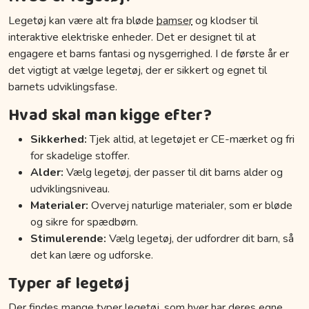
Legetøj kan være alt fra bløde
bamser
og klodser til
interaktive elektriske enheder. Det er designet til at
engagere et barns fantasi og nysgerrighed. I de første år er
det vigtigt at vælge legetøj, der er sikkert og egnet til
barnets udviklingsfase.
Hvad skal man kigge efter?
Sikkerhed:
Tjek altid, at legetøjet er CE-mærket og fri
for skadelige stoffer.
Alder:
Vælg legetøj, der passer til dit barns alder og
udviklingsniveau.
Materialer:
Overvej naturlige materialer, som er bløde
og sikre for spædbørn.
Stimulerende:
Vælg legetøj, der udfordrer dit barn, så
det kan lære og udforske.
Typer af legetøj
Der findes mange typer legetøj, som hver har deres egne