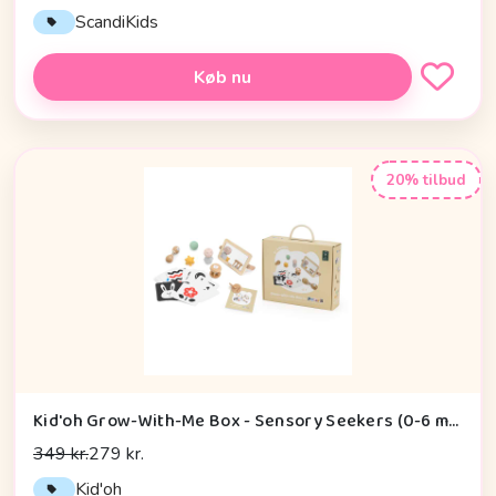
ScandiKids
Køb nu
20% tilbud
Kid'oh Grow-With-Me Box - Sensory Seekers (0-6 mdr.)
349 kr.
279 kr.
Kid'oh