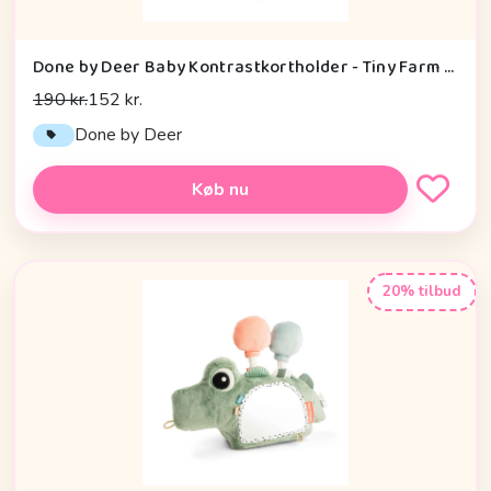
Done by Deer Baby Kontrastkortholder - Tiny Farm - Grøn
190 kr.
152 kr.
Done by Deer
Køb nu
20% tilbud