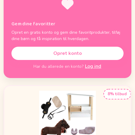
Gem dine favoritter
Opret en gratis konto og gem dine favoritprodukter, tilføj
dine børn og få inspiration til hverdagen.
Opret konto
Log ind
Har du allerede en konto?
8% tilbud