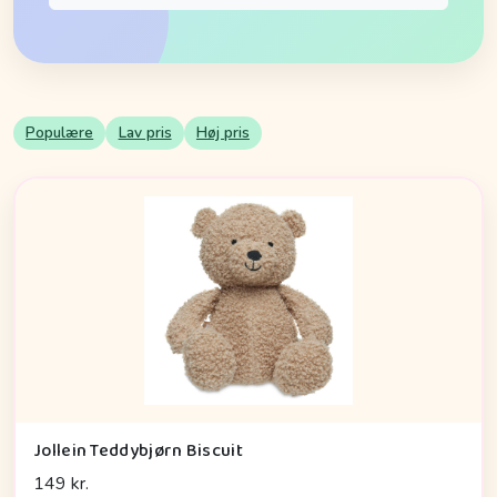
Populære
Lav pris
Høj pris
Jollein Teddybjørn Biscuit
149 kr.