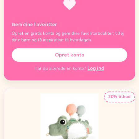
Gem dine favoritter
Opret en gratis konto og gem dine favoritprodukter, tilføj
dine børn og få inspiration til hverdagen.
Opret konto
Log ind
Har du allerede en konto?
20% tilbud