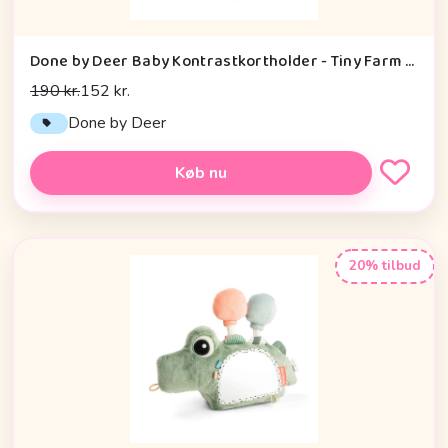
Done by Deer Baby Kontrastkortholder - Tiny Farm - Grøn
190 kr.
152 kr.
Done by Deer
Køb nu
20% tilbud