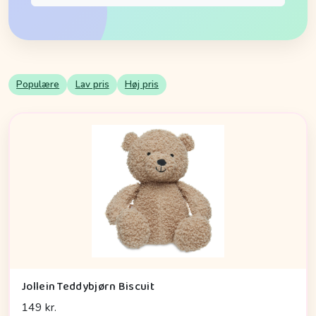
Populære
Lav pris
Høj pris
Jollein Teddybjørn Biscuit
149 kr.