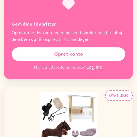
Gem dine favoritter
Opret en gratis konto og gem dine favoritprodukter, tilføj
dine børn og få inspiration til hverdagen.
Opret konto
Log ind
Har du allerede en konto?
8% tilbud