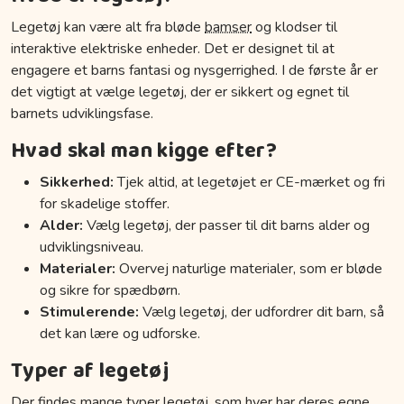
Legetøj kan være alt fra bløde
bamser
og klodser til
interaktive elektriske enheder. Det er designet til at
engagere et barns fantasi og nysgerrighed. I de første år er
det vigtigt at vælge legetøj, der er sikkert og egnet til
barnets udviklingsfase.
Hvad skal man kigge efter?
Sikkerhed:
Tjek altid, at legetøjet er CE-mærket og fri
for skadelige stoffer.
Alder:
Vælg legetøj, der passer til dit barns alder og
udviklingsniveau.
Materialer:
Overvej naturlige materialer, som er bløde
og sikre for spædbørn.
Stimulerende:
Vælg legetøj, der udfordrer dit barn, så
det kan lære og udforske.
Typer af legetøj
Der findes mange typer legetøj, som hver har deres egne