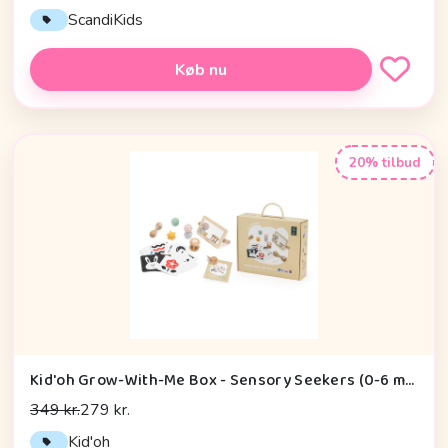
ScandiKids
Køb nu
20% tilbud
Kid'oh Grow-With-Me Box - Sensory Seekers (0-6 mdr.)
349 kr.
279 kr.
Kid'oh