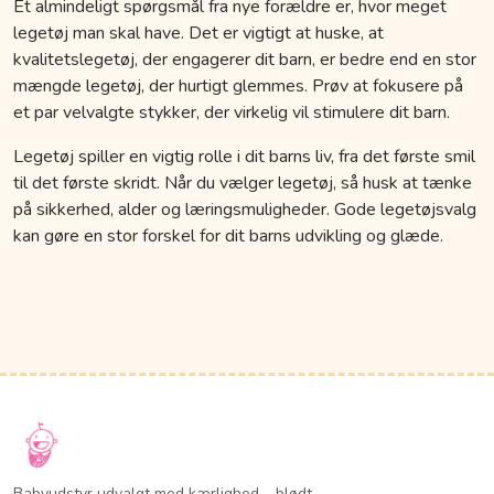
Et almindeligt spørgsmål fra nye forældre er, hvor meget
legetøj man skal have. Det er vigtigt at huske, at
kvalitetslegetøj, der engagerer dit barn, er bedre end en stor
mængde legetøj, der hurtigt glemmes. Prøv at fokusere på
et par velvalgte stykker, der virkelig vil stimulere dit barn.
Legetøj spiller en vigtig rolle i dit barns liv, fra det første smil
til det første skridt. Når du vælger legetøj, så husk at tænke
på sikkerhed, alder og læringsmuligheder. Gode legetøjsvalg
kan gøre en stor forskel for dit barns udvikling og glæde.
Babyudstyr udvalgt med kærlighed – blødt,