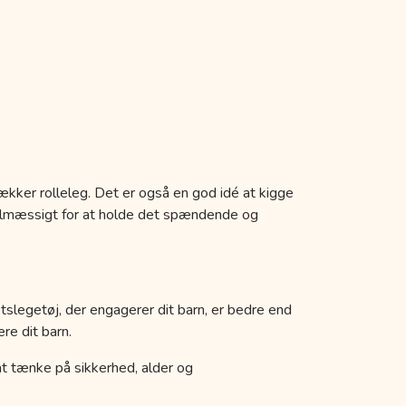
ækker rolleleg. Det er også en god idé at kigge
egelmæssigt for at holde det spændende og
etslegetøj, der engagerer dit barn, er bedre end
re dit barn.
k at tænke på sikkerhed, alder og