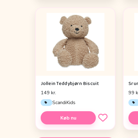
Jollein Teddybjørn Biscuit
Sru
149 kr.
99 k
ScandiKids
Køb nu