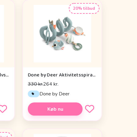
20% tilbud
Done by Deer Aktivitetsgulvspejl - Dotti - Sand
Done by Deer Aktivitetsspiral - Celebration - Blå
330 kr.
264 kr.
Done by Deer
Køb nu