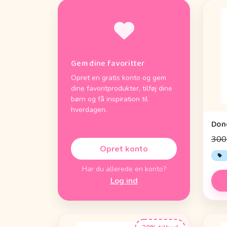
Gem dine favoritter
Opret en gratis konto og gem
dine favoritprodukter, tilføj dine
børn og få inspiration til
hverdagen.
300 
Opret konto
Har du allerede en konto?
Log ind