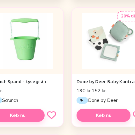
20% ti
nch Spand - Lysegrøn
r.
190 kr.
152 kr.
Scrunch
Done by Deer
Køb nu
Køb nu