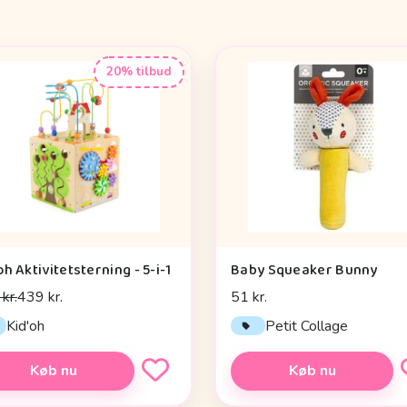
20% tilbud
oh Aktivitetsterning - 5-i-1
Baby Squeaker Bunny
kr.
439 kr.
51 kr.
Kid'oh
Petit Collage
Køb nu
Køb nu