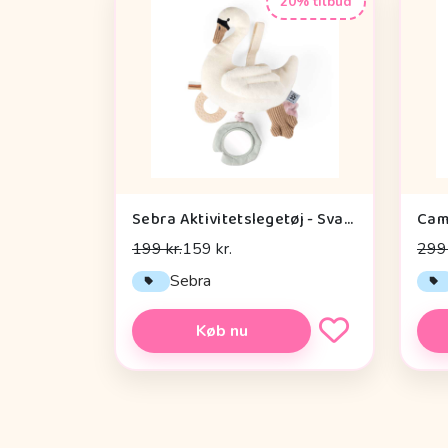
20% tilbud
Sebra Aktivitetslegetøj - Svane
199 kr.
159 kr.
299 
Sebra
Køb nu