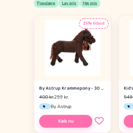
Populære
Lav pris
Høj pris
25% tilbud
By Astrup Krammepony - 30 cm. - Pixie - Brun
Kid'
400 kr.
299 kr.
549 
By Astrup
Køb nu