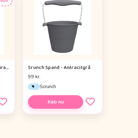
lbud
Done By Deer Aktivitetsspiral - Lalee Sand
Srunch Spand - Antracitgrå
99 kr.
Scrunch
Køb nu