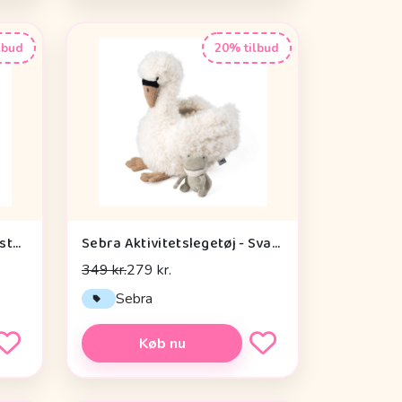
lbud
20% tilbud
Done by Deer Baby Kontrastkortholder - Tiny Farm - Grøn
Sebra Aktivitetslegetøj - Svane
349 kr.
279 kr.
Sebra
Køb nu