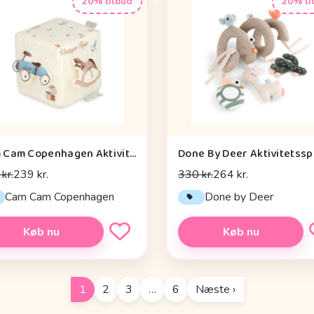
20% tilbud
20% ti
Cam Cam Copenhagen Aktivitetsterning - OCS - Vintage Toys
kr.
239 kr.
330 kr.
264 kr.
Cam Cam Copenhagen
Done by Deer
Køb nu
Køb nu
1
2
3
…
6
Næste ›