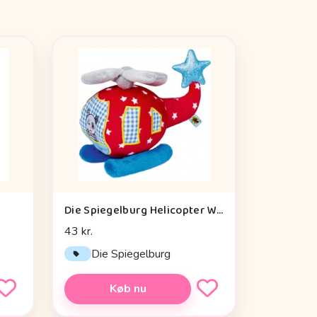
Die Spiegelburg Helicopter With Vibration Module Baby Charms - Legetøj
43 kr.
Die Spiegelburg
Køb nu