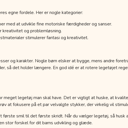
res egne fordele. Her er nogle kategorier:
er med at udvikle fine motoriske færdigheder og sanser.
 kreativitet og problemløsning.
tmaterialer stimulerer fantasi og kreativitet.
esser og karakter. Nogle børn elsker at bygge, mens andre foretr
der, så det holder længere. En god idé er at rotere legetøjet r
r meget legetøj man skal have. Det er vigtigt at huske, at kvalit
 at fokusere på et par velvalgte stykker, der virkelig vil stimule
a det første smil til det første skridt. Når du vælger legetøj, så hus
 stor forskel for dit barns udvikling og glæde.