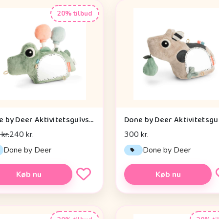
20% tilbud
Done by Deer Aktivitetsgulvspejl - Croco - Grøn
kr.
240 kr.
300 kr.
Done by Deer
Done by Deer
Køb nu
Køb nu