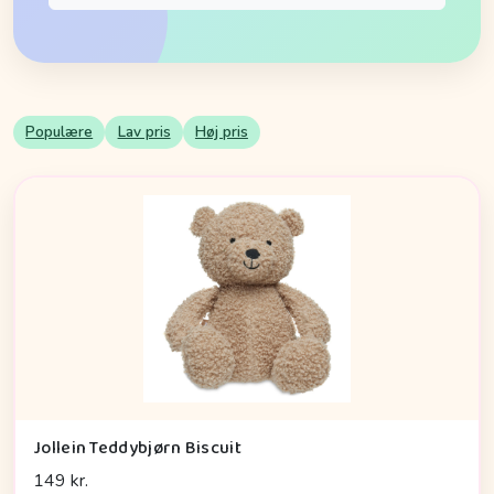
Populære
Lav pris
Høj pris
Jollein Teddybjørn Biscuit
149 kr.