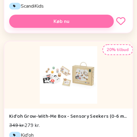
ScandiKids
Køb nu
20% tilbud
Kid'oh Grow-With-Me Box - Sensory Seekers (0-6 mdr.)
349 kr.
279 kr.
Kid'oh