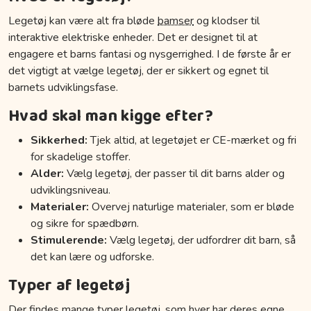
Legetøj kan være alt fra bløde
bamser
og klodser til
interaktive elektriske enheder. Det er designet til at
engagere et barns fantasi og nysgerrighed. I de første år er
det vigtigt at vælge legetøj, der er sikkert og egnet til
barnets udviklingsfase.
Hvad skal man kigge efter?
Sikkerhed:
Tjek altid, at legetøjet er CE-mærket og fri
for skadelige stoffer.
Alder:
Vælg legetøj, der passer til dit barns alder og
udviklingsniveau.
Materialer:
Overvej naturlige materialer, som er bløde
og sikre for spædbørn.
Stimulerende:
Vælg legetøj, der udfordrer dit barn, så
det kan lære og udforske.
Typer af legetøj
Der findes mange typer legetøj, som hver har deres egne