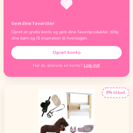
Gem dine favoritter
Opret en gratis konto og gem dine favoritprodukter, tilføj
dine børn og få inspiration til hverdagen.
Opret konto
Log ind
Har du allerede en konto?
8% tilbud