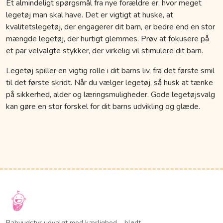
Et almindeligt spørgsmål fra nye forældre er, hvor meget
legetøj man skal have. Det er vigtigt at huske, at
kvalitetslegetøj, der engagerer dit barn, er bedre end en stor
mængde legetøj, der hurtigt glemmes. Prøv at fokusere på
et par velvalgte stykker, der virkelig vil stimulere dit barn.
Legetøj spiller en vigtig rolle i dit barns liv, fra det første smil
til det første skridt. Når du vælger legetøj, så husk at tænke
på sikkerhed, alder og læringsmuligheder. Gode legetøjsvalg
kan gøre en stor forskel for dit barns udvikling og glæde.
Babyudstyr udvalgt med kærlighed – blødt,