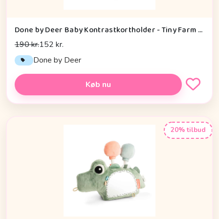
Done by Deer Baby Kontrastkortholder - Tiny Farm - Grøn
190 kr.
152 kr.
Done by Deer
Køb nu
20% tilbud