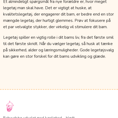
Et almindeligt spørgsmål fra nye forældre er, hvor meget
legetøj man skal have. Det er vigtigt at huske, at
kvalitetslegetøj, der engagerer dit barn, er bedre end en stor
mængde legetøj, der hurtigt glemmes. Prøv at fokusere på
et par velvalgte stykker, der virkelig vil stimulere dit barn.
Legetøj spiller en vigtig rolle i dit barns liv, fra det første smil
til det første skridt. Når du vælger legetøj, så husk at tænke
på sikkerhed, alder og læringsmuligheder. Gode legetøjsvalg
kan gøre en stor forskel for dit barns udvikling og glæde.
Babyudstyr udvalgt med kærlighed – blødt,