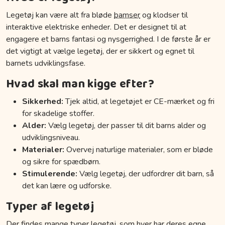
Legetøj kan være alt fra bløde
bamser
og klodser til
interaktive elektriske enheder. Det er designet til at
engagere et barns fantasi og nysgerrighed. I de første år er
det vigtigt at vælge legetøj, der er sikkert og egnet til
barnets udviklingsfase.
Hvad skal man kigge efter?
Sikkerhed:
Tjek altid, at legetøjet er CE-mærket og fri
for skadelige stoffer.
Alder:
Vælg legetøj, der passer til dit barns alder og
udviklingsniveau.
Materialer:
Overvej naturlige materialer, som er bløde
og sikre for spædbørn.
Stimulerende:
Vælg legetøj, der udfordrer dit barn, så
det kan lære og udforske.
Typer af legetøj
Der findes mange typer legetøj, som hver har deres egne