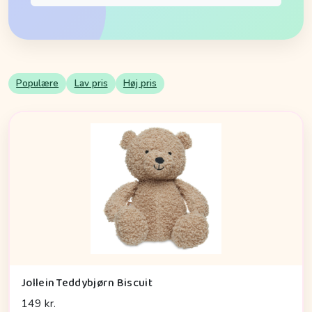
Populære
Lav pris
Høj pris
Jollein Teddybjørn Biscuit
149 kr.