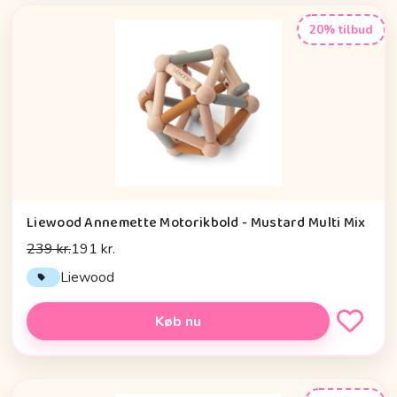
20% tilbud
Liewood Annemette Motorikbold - Mustard Multi Mix
239 kr.
191 kr.
Liewood
Køb nu