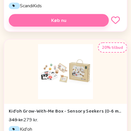
ScandiKids
Køb nu
20% tilbud
Kid'oh Grow-With-Me Box - Sensory Seekers (0-6 mdr.)
349 kr.
279 kr.
Kid'oh