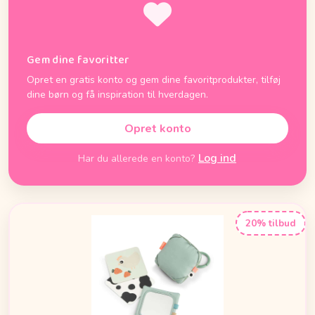
Gem dine favoritter
Opret en gratis konto og gem dine favoritprodukter, tilføj
dine børn og få inspiration til hverdagen.
Opret konto
Log ind
Har du allerede en konto?
20% tilbud