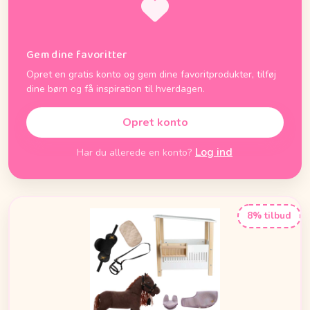
Gem dine favoritter
Opret en gratis konto og gem dine favoritprodukter, tilføj
dine børn og få inspiration til hverdagen.
Opret konto
Log ind
Har du allerede en konto?
8% tilbud