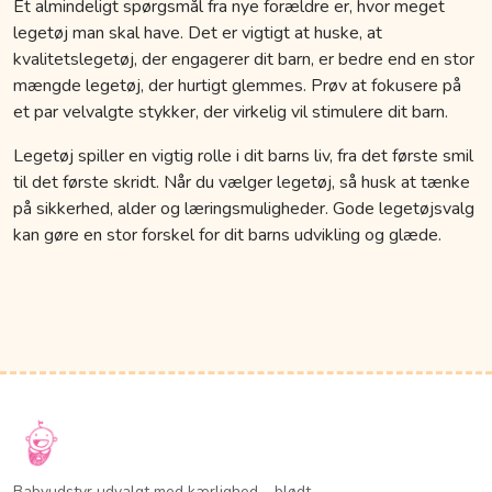
Et almindeligt spørgsmål fra nye forældre er, hvor meget
legetøj man skal have. Det er vigtigt at huske, at
kvalitetslegetøj, der engagerer dit barn, er bedre end en stor
mængde legetøj, der hurtigt glemmes. Prøv at fokusere på
et par velvalgte stykker, der virkelig vil stimulere dit barn.
Legetøj spiller en vigtig rolle i dit barns liv, fra det første smil
til det første skridt. Når du vælger legetøj, så husk at tænke
på sikkerhed, alder og læringsmuligheder. Gode legetøjsvalg
kan gøre en stor forskel for dit barns udvikling og glæde.
Babyudstyr udvalgt med kærlighed – blødt,