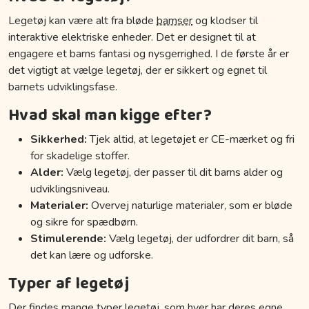
Legetøj kan være alt fra bløde
bamser
og klodser til
interaktive elektriske enheder. Det er designet til at
engagere et barns fantasi og nysgerrighed. I de første år er
det vigtigt at vælge legetøj, der er sikkert og egnet til
barnets udviklingsfase.
Hvad skal man kigge efter?
Sikkerhed:
Tjek altid, at legetøjet er CE-mærket og fri
for skadelige stoffer.
Alder:
Vælg legetøj, der passer til dit barns alder og
udviklingsniveau.
Materialer:
Overvej naturlige materialer, som er bløde
og sikre for spædbørn.
Stimulerende:
Vælg legetøj, der udfordrer dit barn, så
det kan lære og udforske.
Typer af legetøj
Der findes mange typer legetøj, som hver har deres egne