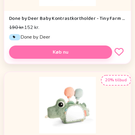
Done by Deer Baby Kontrastkortholder - Tiny Farm - Grøn
190 kr.
152 kr.
Done by Deer
Køb nu
20% tilbud