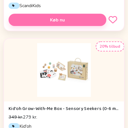
ScandiKids
Køb nu
20% tilbud
Kid'oh Grow-With-Me Box - Sensory Seekers (0-6 mdr.)
349 kr.
279 kr.
Kid'oh