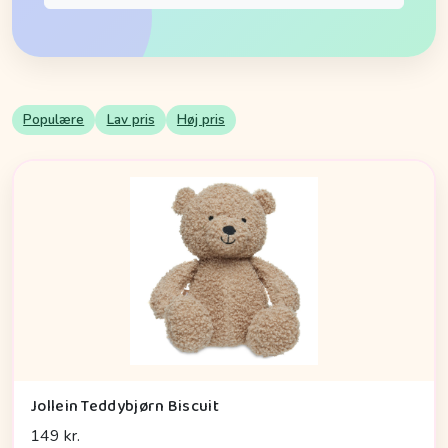
Populære
Lav pris
Høj pris
Jollein Teddybjørn Biscuit
149 kr.