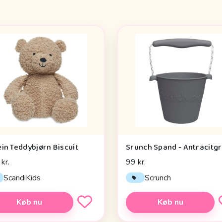
ein Teddybjørn Biscuit
Srunch Spand - Antracitg
kr.
99 kr.
ScandiKids
Scrunch
Køb nu
Køb nu