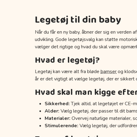
Legetøj til din baby
Når du får en ny baby, åbner der sig en verden af
udvikling. Gode legetøjsvalg kan støtte motoriske
vælger det rigtige og hvad du skal være opmær
Hvad er legetøj?
Legetøj kan være alt fra bløde
bamser
og klodse
år er det vigtigt at vælge legetøj, der er sikkert
Hvad skal man kigge efte
Sikkerhed:
Tjek altid, at legetøjet er CE-m
Alder:
Vælg legetøj, der passer til dit barn
Materialer:
Overvej naturlige materialer, s
Stimulerende:
Vælg legetøj, der udfordrer