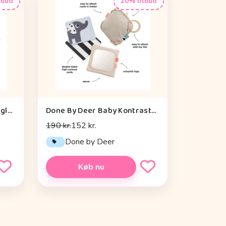
lbud
20% tilbud
Sebra Aktivitetslegetøj - Uglen Blinky
Done By Deer Baby Kontrastkortholder - Deer Friends - Sand
190 kr.
152 kr.
Done by Deer
Køb nu