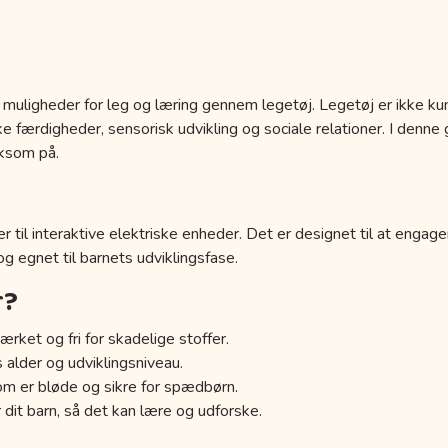
 muligheder for leg og læring gennem legetøj. Legetøj er ikke kun
 færdigheder, sensorisk udvikling og sociale relationer. I denne g
ksom på.
r til interaktive elektriske enheder. Det er designet til at engage
 og egnet til barnets udviklingsfase.
r?
ærket og fri for skadelige stoffer.
s alder og udviklingsniveau.
om er bløde og sikre for spædbørn.
 dit barn, så det kan lære og udforske.