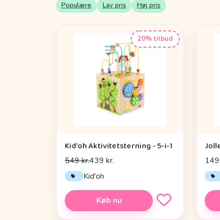
Populære
Lav pris
Høj pris
20% tilbud
Kid'oh Aktivitetsterning - 5-i-1
Joll
549 kr.
439 kr.
149 
Kid'oh
Køb nu