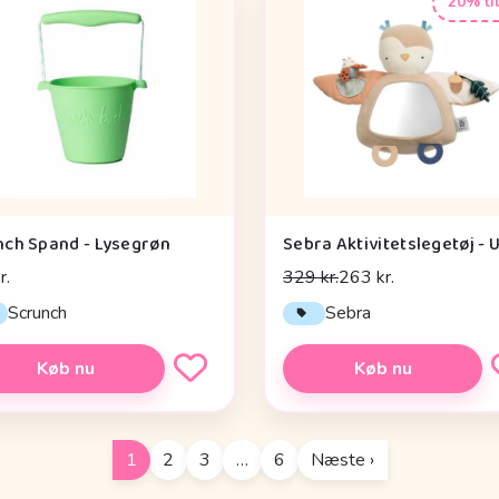
20% ti
nch Spand - Lysegrøn
r.
329 kr.
263 kr.
Scrunch
Sebra
Køb nu
Køb nu
1
2
3
…
6
Næste ›