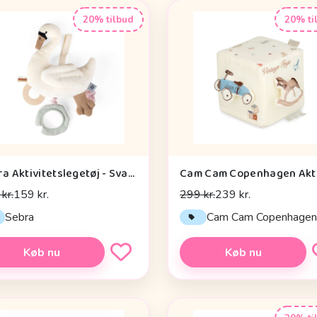
20% tilbud
20% ti
Sebra Aktivitetslegetøj - Svane
kr.
159 kr.
299 kr.
239 kr.
Sebra
Cam Cam Copenhage
Køb nu
Køb nu