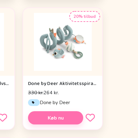
20% tilbud
Done by Deer Aktivitetsgulvspejl - Dotti - Sand
Done by Deer Aktivitetsspiral - Celebration - Blå
330 kr.
264 kr.
Done by Deer
Køb nu