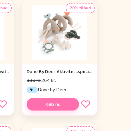
lbud
20% tilbud
Cam Cam Copenhagen Aktivitetsterning - OCS - Vintage Toys
Done By Deer Aktivitetsspiral - Lalee Sand
330 kr.
264 kr.
n
Done by Deer
Køb nu