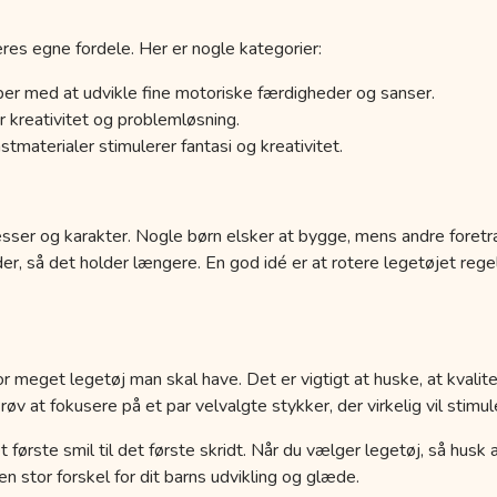
res egne fordele. Her er nogle kategorier:
er med at udvikle fine motoriske færdigheder og sanser.
 kreativitet og problemløsning.
tmaterialer stimulerer fantasi og kreativitet.
esser og karakter. Nogle børn elsker at bygge, mens andre foretr
der, så det holder længere. En god idé er at rotere legetøjet r
r meget legetøj man skal have. Det er vigtigt at huske, at kvalit
 at fokusere på et par velvalgte stykker, der virkelig vil stimule
a det første smil til det første skridt. Når du vælger legetøj, så hus
 stor forskel for dit barns udvikling og glæde.