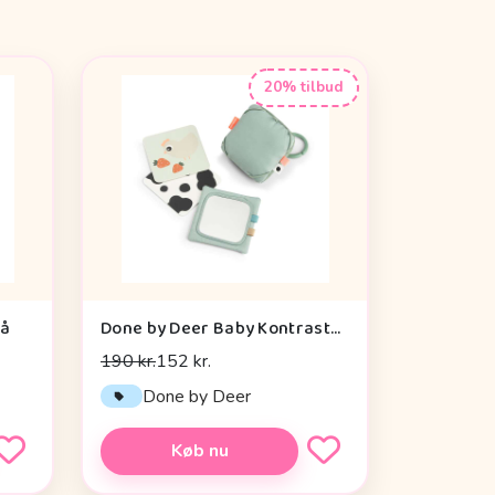
20% tilbud
rå
Done by Deer Baby Kontrastkortholder - Tiny Farm - Grøn
190 kr.
152 kr.
Done by Deer
Køb nu