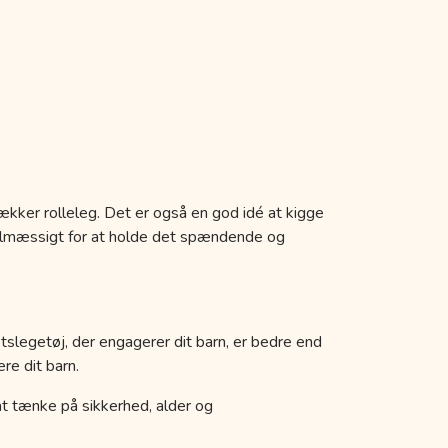
ækker rolleleg. Det er også en god idé at kigge
egelmæssigt for at holde det spændende og
etslegetøj, der engagerer dit barn, er bedre end
re dit barn.
k at tænke på sikkerhed, alder og