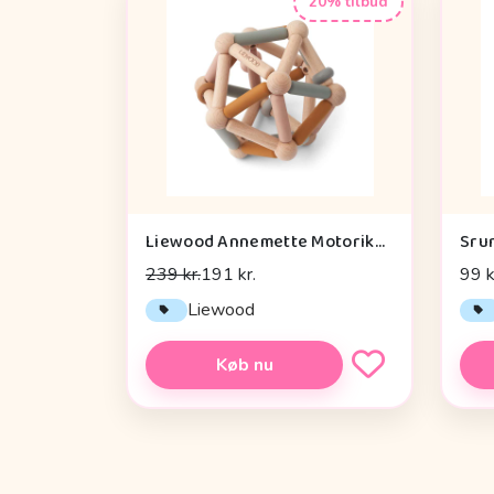
20% tilbud
Liewood Annemette Motorikbold - Mustard Multi Mix
Sru
239 kr.
191 kr.
99 k
Liewood
Køb nu