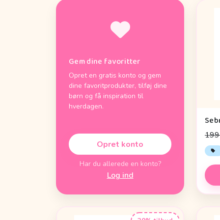
Gem dine favoritter
Opret en gratis konto og gem
dine favoritprodukter, tilføj dine
børn og få inspiration til
hverdagen.
199 
Opret konto
Har du allerede en konto?
Log ind