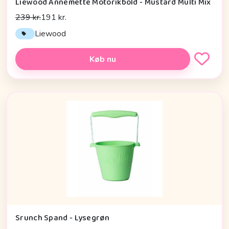
Liewood Annemette Motorikbold - Mustard Multi Mix
239 kr.
191 kr.
Liewood
Køb nu
Srunch Spand - Lysegrøn