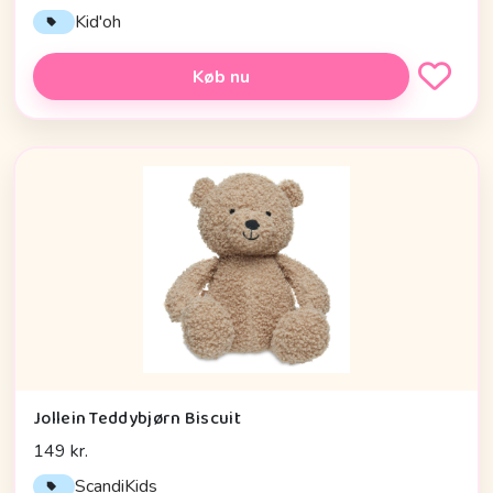
Kid'oh
Køb nu
Jollein Teddybjørn Biscuit
149 kr.
ScandiKids