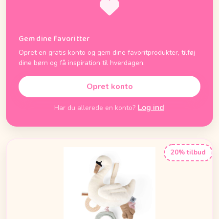
Gem dine favoritter
Opret en gratis konto og gem dine favoritprodukter, tilføj
dine børn og få inspiration til hverdagen.
Opret konto
Log ind
Har du allerede en konto?
20% tilbud