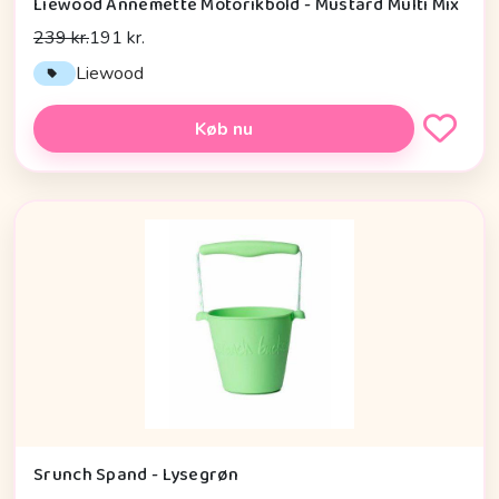
Liewood Annemette Motorikbold - Mustard Multi Mix
239 kr.
191 kr.
Liewood
Køb nu
Srunch Spand - Lysegrøn