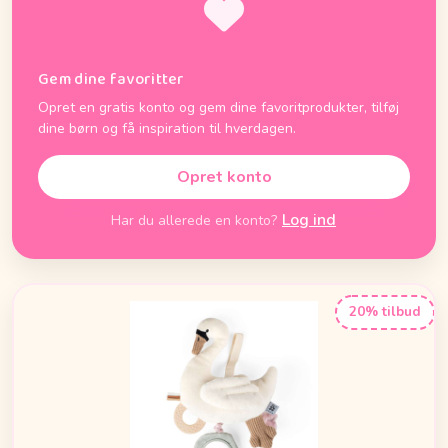
Gem dine favoritter
Opret en gratis konto og gem dine favoritprodukter, tilføj
dine børn og få inspiration til hverdagen.
Opret konto
Log ind
Har du allerede en konto?
20% tilbud