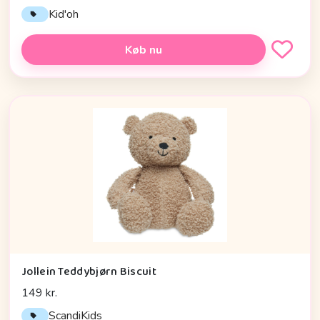
Kid'oh
Køb nu
Jollein Teddybjørn Biscuit
149 kr.
ScandiKids