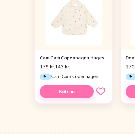
Cam Cam Copenhagen Hagesmæk m. Ærmer - Bows
179 kr.
143 kr.
170 
Cam Cam Copenhagen
Køb nu