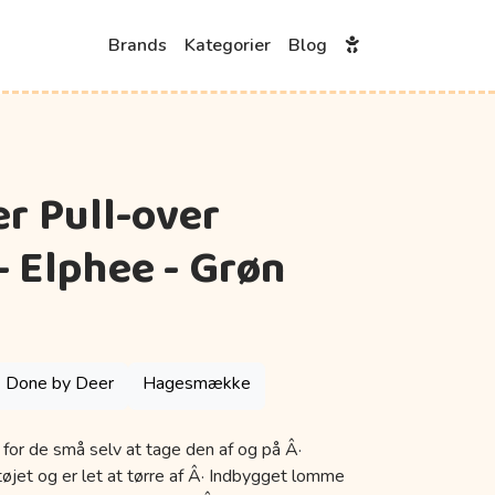
Brands
Kategorier
Blog
r Pull-over
 Elphee - Grøn
Done by Deer
Hagesmække
 for de små selv at tage den af og på Â·
øjet og er let at tørre af Â· Indbygget lomme