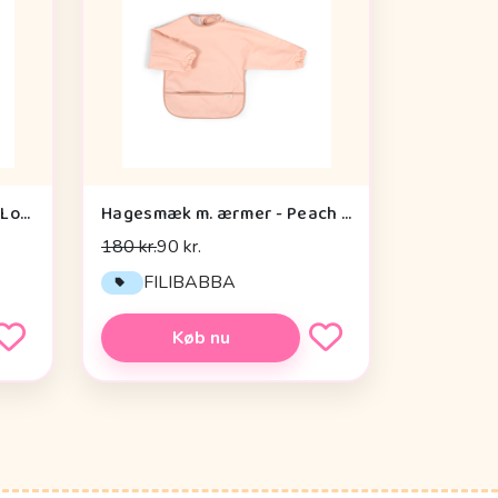
Liewood Lai Hagesmæk m. Lomme - Safari Sandy Mix
Hagesmæk m. ærmer - Peach / Blush
180 kr.
90 kr.
FILIBABBA
Køb nu