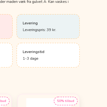
lder maden væk fra gulvet Â· Kan vaskes i
Levering
Leveringspris: 39 kr.
Leveringstid
1-3 dage
lbud
50% tilbud