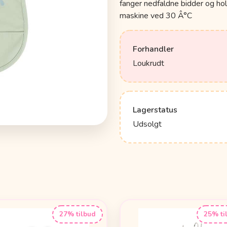
fanger nedfaldne bidder og ho
maskine ved 30 Â°C
Forhandler
Loukrudt
Lagerstatus
Udsolgt
27% tilbud
25% ti