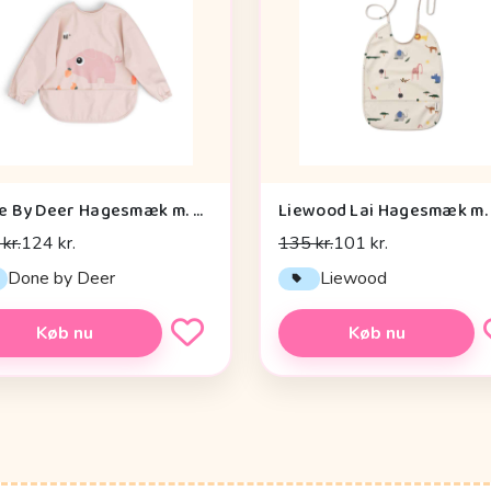
Done By Deer Hagesmæk m. Ærmer og Lomme - Tiny Farm - Pudder
kr.
124 kr.
135 kr.
101 kr.
Done by Deer
Liewood
Køb nu
Køb nu