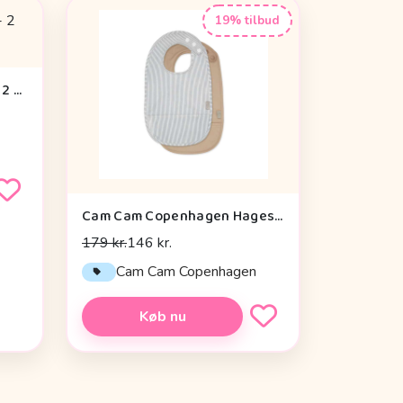
19% tilbud
Done by Deer Hagesmæk - 2 stk. - Silikone - Playground
Cam Cam Copenhagen Hagesmække m. Lomme - 2-pak - Classic Stripes Blue
179 kr.
146 kr.
Cam Cam Copenhagen
Køb nu