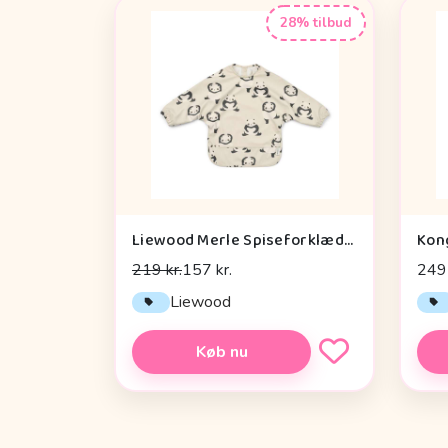
28% tilbud
Liewood Merle Spiseforklæde - Panda/Sandy
219 kr.
157 kr.
249 
Liewood
Køb nu