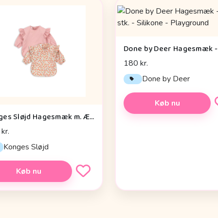
180 kr.
Done by Deer
Køb nu
Konges Sløjd Hagesmæk m. Ærmer og Flæser - 2-pak - Kaluka/Bridal Rose
kr.
Konges Sløjd
Køb nu