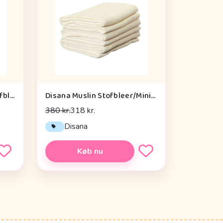
Cam Cam Copenhagen Stofble - 2-pak - GOTS - Florentine Blue
Disana Muslin Stofbleer/Minisvøb - 10 stk. - 80x80cm. - Natur
380 kr.
318 kr.
n
Disana
Køb nu