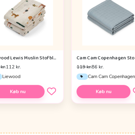
Liewood Lewis Muslin Stofbleer - 2-pak - Safari/Sandy Mix
kr.
112 kr.
119 kr.
86 kr.
Liewood
Cam Cam Copenhage
Køb nu
Køb nu