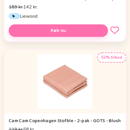
189 kr.
142 kr.
Liewood
Køb nu
52% tilbud
Cam Cam Copenhagen Stofble - 2-pak - GOTS - Blush
119 kr.
58 kr.