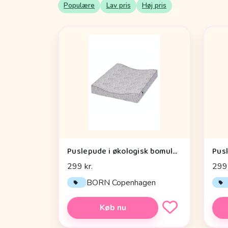
Populære
Lav pris
Høj pris
Puslepude i økologisk bomuld | 50 x 64 cm | Born Copenhagen, Leaves
299 kr.
299 
BORN Copenhagen
Køb nu