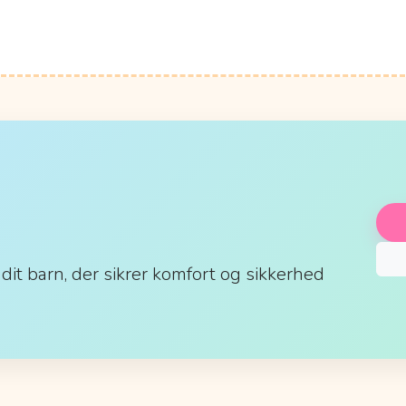
dit barn, der sikrer komfort og sikkerhed