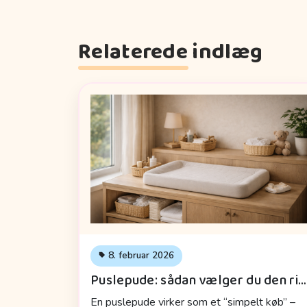
Relaterede indlæg
8. februar 2026
Puslepude: sådan vælger du den rigtige (og undgår de typiske fejl)
En puslepude virker som et “simpelt køb” –