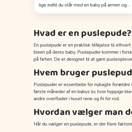
lige indtil du står med en baby på armen og…
Hvad er en puslepude?
En puslepude er en praktisk tilføjelse til ethver
bleen på deres baby. Puslepuder kommer i forskel
på farten. De er designet til at gøre pusleople
Hvem bruger puslepud
Puslepuder er essentielle for nybagte forældre o
første måneder af en babys liv, hvor hyppige ble
andre overflader i huset rene og fri for rod.
Hvordan vælger man de
Når du vælger en puslepude, er der flere faktore