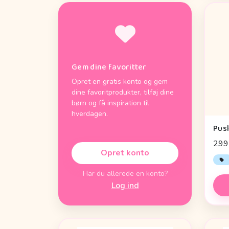
Gem dine favoritter
Opret en gratis konto og gem
dine favoritprodukter, tilføj dine
børn og få inspiration til
hverdagen.
299 
Opret konto
Har du allerede en konto?
Log ind