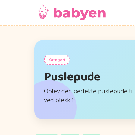
Kategori
Puslepude
Oplev den perfekte puslepude til 
ved bleskift.