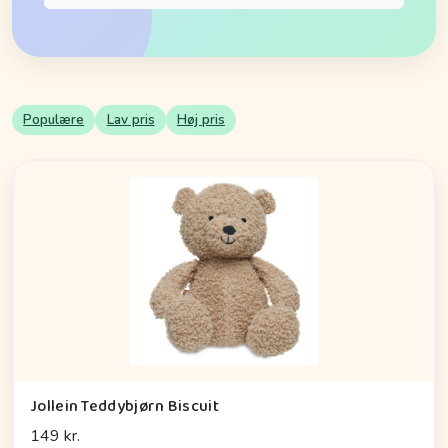
Populære
Lav pris
Høj pris
Jollein Teddybjørn Biscuit
149 kr.