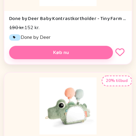
Done by Deer Baby Kontrastkortholder - Tiny Farm - Grøn
190 kr.
152 kr.
Done by Deer
Køb nu
20% tilbud