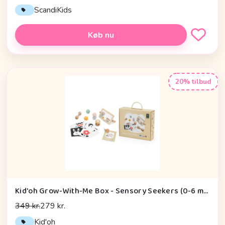
ScandiKids
Køb nu
20% tilbud
Kid'oh Grow-With-Me Box - Sensory Seekers (0-6 mdr.)
349 kr.
279 kr.
Kid'oh