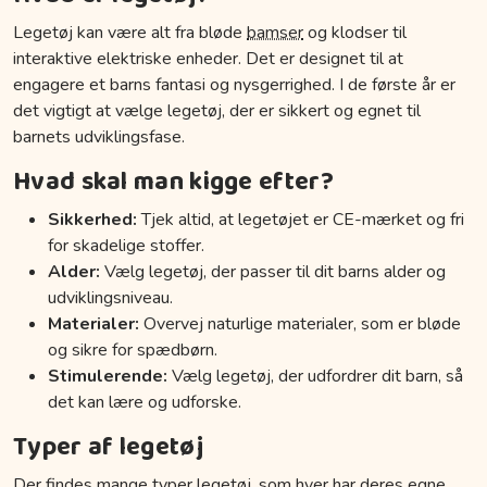
Legetøj kan være alt fra bløde
bamser
og klodser til
interaktive elektriske enheder. Det er designet til at
engagere et barns fantasi og nysgerrighed. I de første år er
det vigtigt at vælge legetøj, der er sikkert og egnet til
barnets udviklingsfase.
Hvad skal man kigge efter?
Sikkerhed:
Tjek altid, at legetøjet er CE-mærket og fri
for skadelige stoffer.
Alder:
Vælg legetøj, der passer til dit barns alder og
udviklingsniveau.
Materialer:
Overvej naturlige materialer, som er bløde
og sikre for spædbørn.
Stimulerende:
Vælg legetøj, der udfordrer dit barn, så
det kan lære og udforske.
Typer af legetøj
Der findes mange typer legetøj, som hver har deres egne