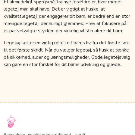
Et almindeligt spørgsmål fra nye forældre er, hvor meget
legetøj man skal have. Det er vigtigt at huske, at
kvalitetslegetøj, der engagerer dit barn, er bedre end en stor
mængde legetøj, der hurtigt glemmes. Prøv at fokusere på
et par velvalgte stykker, der virkelig vil stimulere dit barn.
Legetøj spiller en vigtig rolle i dit barns liv, fra det første smil
til det første skridt. Når du vælger legetøj, så husk at tænke
på sikkerhed, alder og læringsmuligheder. Gode legetøjsvalg
kan gøre en stor forskel for dit barns udvikling og glæde.
Babyudstyr udvalgt med kærlighed – blødt,