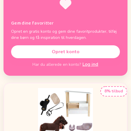
Gem dine favoritter
Opret en gratis konto og gem dine favoritprodukter, tilføj
dine børn og få inspiration til hverdagen.
Opret konto
Log ind
Har du allerede en konto?
8% tilbud