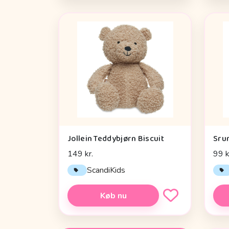
Jollein Teddybjørn Biscuit
Sru
149 kr.
99 k
ScandiKids
Køb nu