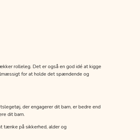
ækker rolleleg. Det er også en god idé at kigge
egelmæssigt for at holde det spændende og
etslegetøj, der engagerer dit barn, er bedre end
re dit barn.
k at tænke på sikkerhed, alder og