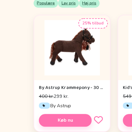
Populære
Lav pris
Høj pris
25% tilbud
By Astrup Krammepony - 30 cm. - Pixie - Brun
Kid'
400 kr.
299 kr.
549 
By Astrup
Køb nu