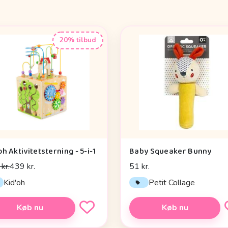
20% tilbud
oh Aktivitetsterning - 5-i-1
Baby Squeaker Bunny
kr.
439 kr.
51 kr.
Kid'oh
Petit Collage
Køb nu
Køb nu