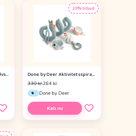
20% tilbud
Done by Deer Aktivitetsgulvspejl - Dotti - Sand
Done by Deer Aktivitetsspiral - Celebration - Blå
330 kr.
264 kr.
Done by Deer
Køb nu