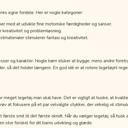
res egne fordele. Her er nogle kategorier:
er med at udvikle fine motoriske færdigheder og sanser.
 kreativitet og problemløsning.
tmaterialer stimulerer fantasi og kreativitet.
esser og karakter. Nogle børn elsker at bygge, mens andre foretr
der, så det holder længere. En god idé er at rotere legetøjet r
r meget legetøj man skal have. Det er vigtigt at huske, at kvalit
 at fokusere på et par velvalgte stykker, der virkelig vil stimule
a det første smil til det første skridt. Når du vælger legetøj, så hus
 stor forskel for dit barns udvikling og glæde.