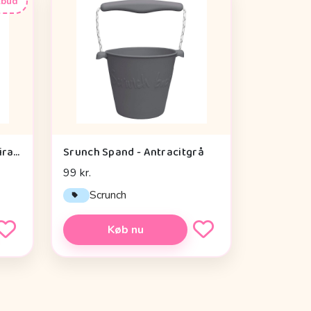
lbud
Done By Deer Aktivitetsspiral - Lalee Sand
Srunch Spand - Antracitgrå
99 kr.
Scrunch
Køb nu