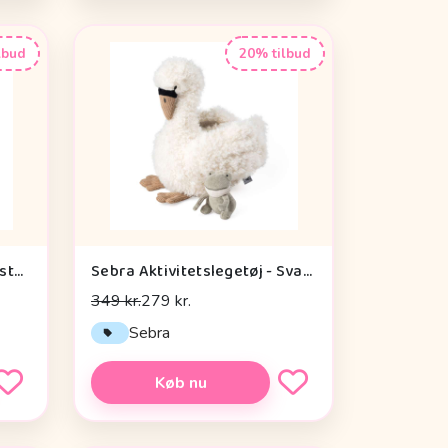
lbud
20% tilbud
Done by Deer Baby Kontrastkortholder - Tiny Farm - Grøn
Sebra Aktivitetslegetøj - Svane
349 kr.
279 kr.
Sebra
Køb nu