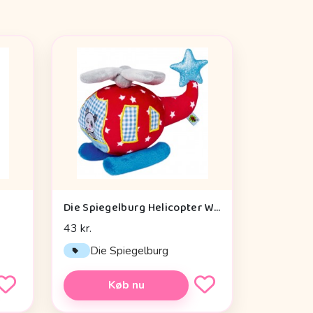
Die Spiegelburg Helicopter With Vibration Module Baby Charms - Legetøj
43 kr.
Die Spiegelburg
Køb nu