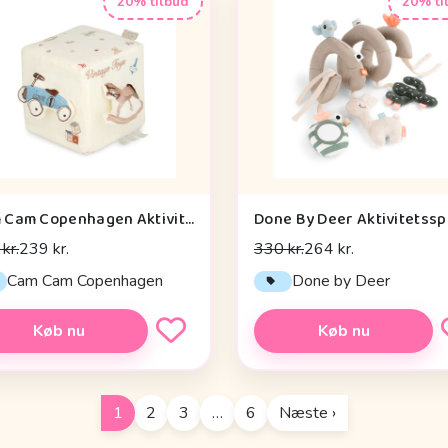
20% tilbud
20% ti
Cam Cam Copenhagen Aktivitetsterning - OCS - Vintage Toys
kr.
239 kr.
330 kr.
264 kr.
Cam Cam Copenhagen
Done by Deer
Køb nu
Køb nu
1
2
3
…
6
Næste ›