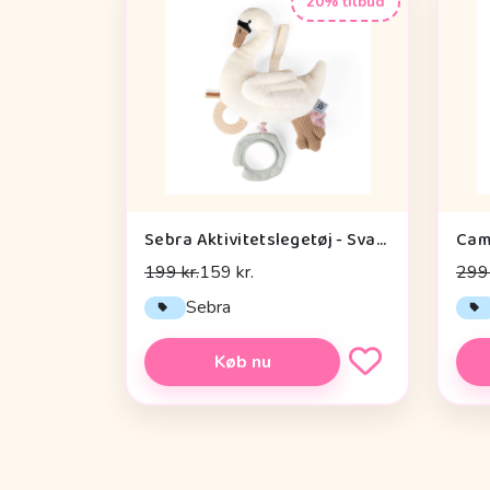
20% tilbud
Sebra Aktivitetslegetøj - Svane
199 kr.
159 kr.
299 
Sebra
Køb nu