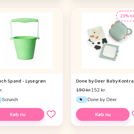
20% ti
nch Spand - Lysegrøn
r.
190 kr.
152 kr.
Scrunch
Done by Deer
Køb nu
Køb nu