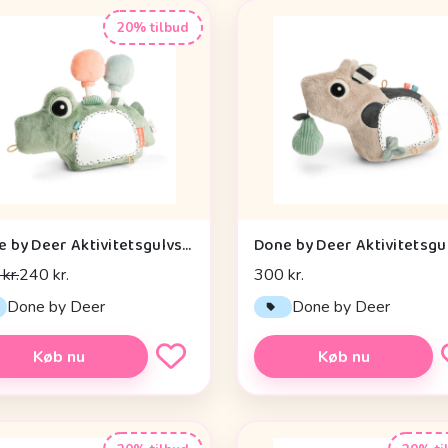
20% tilbud
Done by Deer Aktivitetsgulvspejl - Croco - Grøn
kr.
240 kr.
300 kr.
Done by Deer
Done by Deer
Køb nu
Køb nu