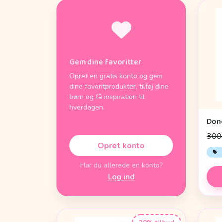
Gem dine favoritter
Opret en gratis konto og gem
dine favoritprodukter, tilføj dine
børn og få inspiration til
hverdagen.
300 
Opret konto
Har du allerede en konto?
Log ind