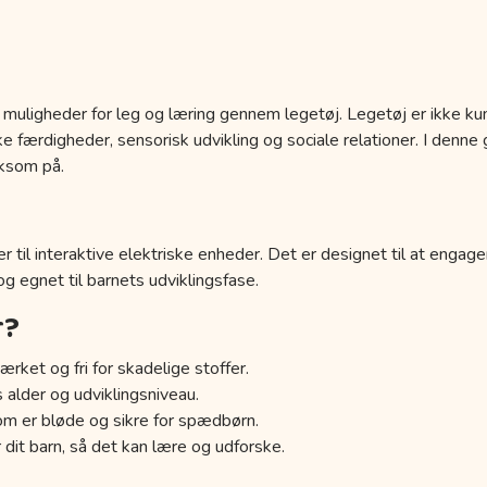
 muligheder for leg og læring gennem legetøj. Legetøj er ikke kun
 færdigheder, sensorisk udvikling og sociale relationer. I denne g
ksom på.
r til interaktive elektriske enheder. Det er designet til at engage
 og egnet til barnets udviklingsfase.
r?
ærket og fri for skadelige stoffer.
s alder og udviklingsniveau.
om er bløde og sikre for spædbørn.
 dit barn, så det kan lære og udforske.