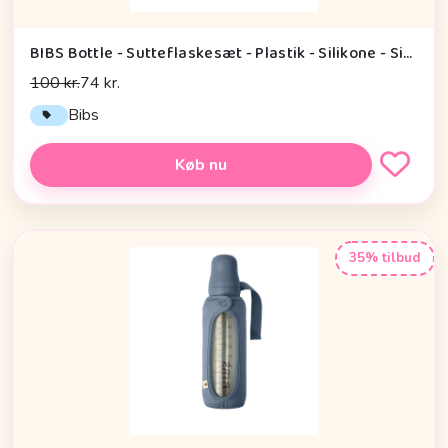
BIBS Bottle - Sutteflaskesæt - Plastik - Silikone - Sippy - 150ml - Sage
100 kr.
74 kr.
Bibs
Køb nu
35% tilbud