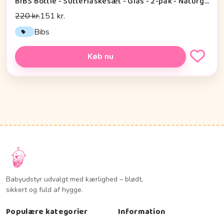
BIBS Bottle - Sutteflaskesæt - Glas - 2-pak - Naturgummi/Slow Flow/Rund - 120ml - Sage
220 kr.
151 kr.
Bibs
Køb nu
Babyudstyr udvalgt med kærlighed – blødt,
sikkert og fuld af hygge.
Populære kategorier
Information