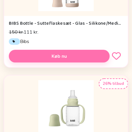
BIBS Bottle - Sutteflaskesæt - Glas - Silikone/Medium Flow/Rund - 240ml - Blush
150 kr.
111 kr.
Bibs
Køb nu
26% tilbud