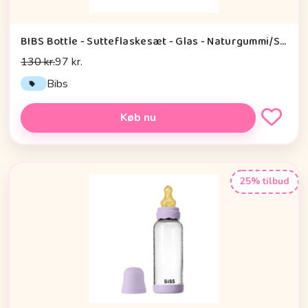
BIBS Bottle - Sutteflaskesæt - Glas - Naturgummi/Slow Flow/Rund - 120ml - Blush
130 kr.
97 kr.
Bibs
Køb nu
25% tilbud