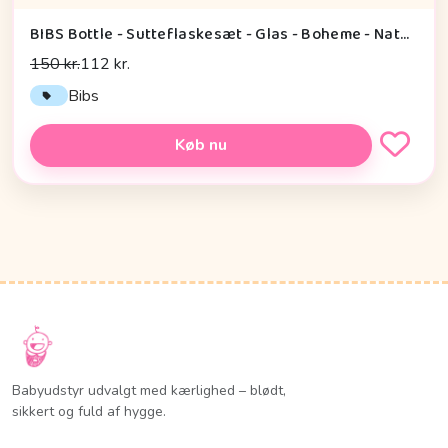
BIBS Bottle - Sutteflaskesæt - Glas - Boheme - Naturgummi/Medium Flow/Rund - 240ml - Violet Sky
150 kr.
112 kr.
Bibs
Køb nu
Babyudstyr udvalgt med kærlighed – blødt,
sikkert og fuld af hygge.