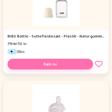
BIBS Bottle - Sutteflaskesæt - Plastik - Naturgummi/Slow Flow/Rund - 150ml - Ivory
75 kr.
56 kr.
Bibs
Køb nu