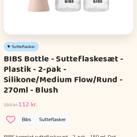
Sutteflasker
BIBS Bottle - Sutteflaskesæt -
Plastik - 2-pak -
Silikone/Medium Flow/Rund -
270ml - Blush
112 kr.
150 kr.
Bibs
Sutteflasker