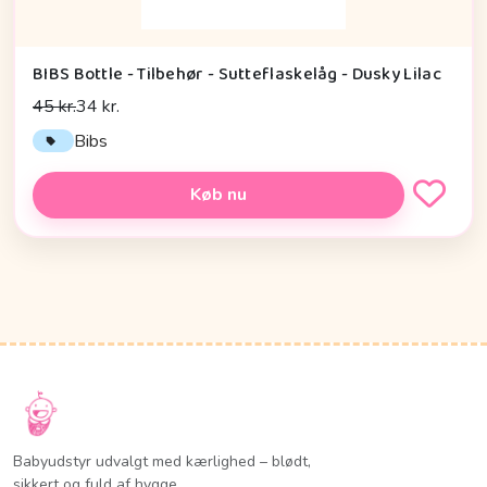
BIBS Bottle - Tilbehør - Sutteflaskelåg - Dusky Lilac
45 kr.
34 kr.
Bibs
Køb nu
Babyudstyr udvalgt med kærlighed – blødt,
sikkert og fuld af hygge.