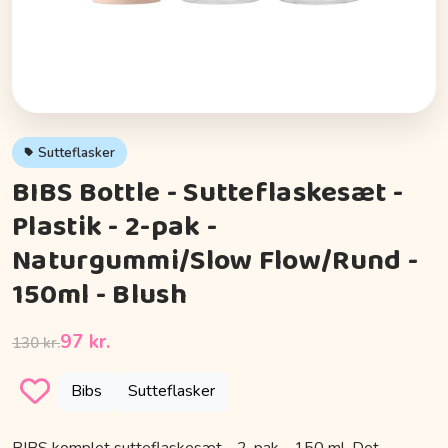
Sutteflasker
BIBS Bottle - Sutteflaskesæt -
Plastik - 2-pak -
Naturgummi/Slow Flow/Rund -
150ml - Blush
97 kr.
130 kr.
Bibs
Sutteflasker