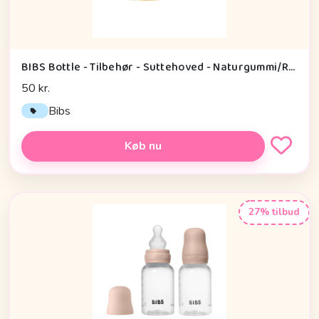
BIBS Bottle - Tilbehør - Suttehoved - Naturgummi/Rund - 2-Pak - Slow Flow
50 kr.
Bibs
Køb nu
27% tilbud