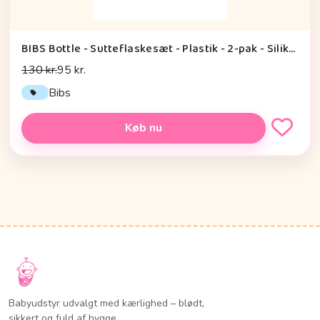
BIBS Bottle - Sutteflaskesæt - Plastik - 2-pak - Silikone/Slow Flow/Rund - 150ml - Blush
130 kr.
95 kr.
Bibs
Køb nu
Babyudstyr udvalgt med kærlighed – blødt,
sikkert og fuld af hygge.