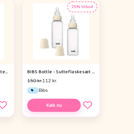
25% tilbud
BIBS Bottle - Tilbehør - Suttehoved - Naturgummi/Rund - 2-Pak - Slow Flow
BIBS Bottle - Sutteflaskesæt - Plastik - Silikone/Medium Flow/Rund - 270ml - 2-Pak - Ivory
150 kr.
112 kr.
Bibs
Køb nu