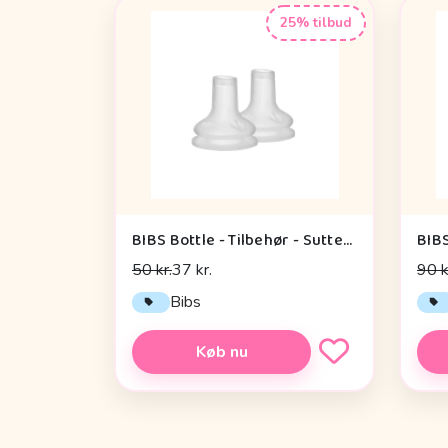
25% tilbud
BIBS Bottle - Tilbehør - Suttehoved - Silikone/Sippy - 2-Pak
50 kr.
37 kr.
90 k
Bibs
Køb nu