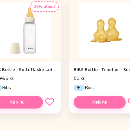
26% tilbud
BIBS Bottle - Sutteflaskesæt - Plastik - Naturgummi/Medium Flow/Rund - 270ml - Ivory
r.
66 kr.
50 kr.
Bibs
Bibs
Køb nu
Køb nu