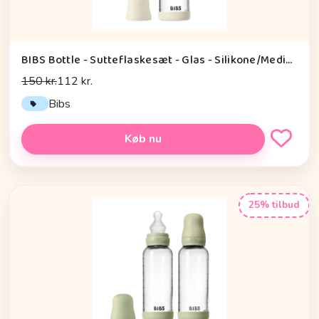
BIBS Bottle - Sutteflaskesæt - Glas - Silikone/Medium Flow/Rund - 240ml - Ivory
150 kr.
112 kr.
Bibs
Køb nu
25% tilbud