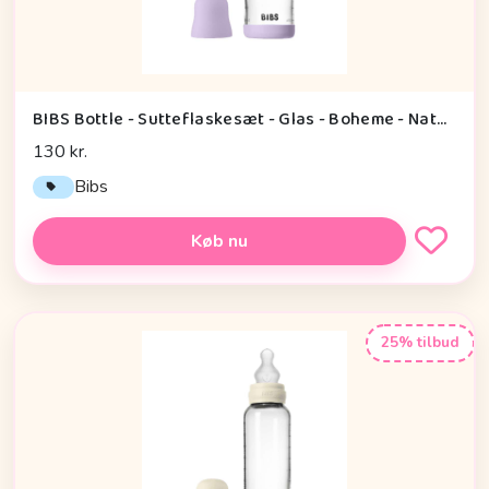
BIBS Bottle - Sutteflaskesæt - Glas - Boheme - Naturgummi/Slow Flow/Rund - 120ml - Violet Sky
130 kr.
Bibs
Køb nu
25% tilbud