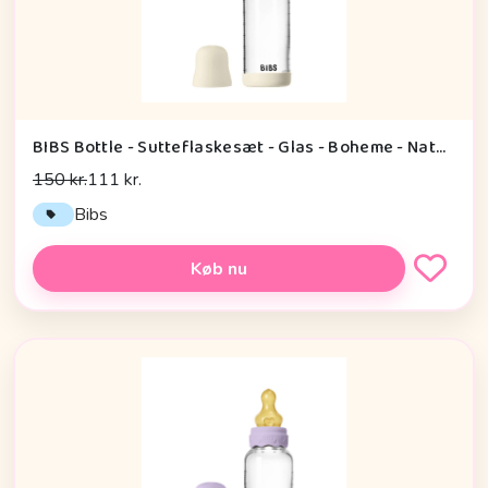
BIBS Bottle - Sutteflaskesæt - Glas - Boheme - Naturgummi/Medium Flow/Rund - 240ml - Ivory
150 kr.
111 kr.
Bibs
Køb nu